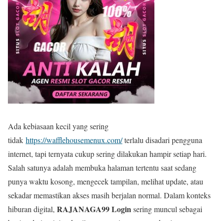
Ada kebiasaan kecil yang sering
tidak
https://wafflehousemenux.com/
terlalu disadari pengguna
internet, tapi ternyata cukup sering dilakukan hampir setiap hari.
Salah satunya adalah membuka halaman tertentu saat sedang
punya waktu kosong, mengecek tampilan, melihat update, atau
sekadar memastikan akses masih berjalan normal. Dalam konteks
RAJANAGA99 Login
hiburan digital,
sering muncul sebagai