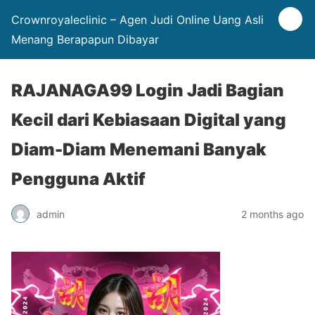
Crownroyaleclinic – Agen Judi Online Uang Asli
Menang Berapapun Dibayar
RAJANAGA99 Login Jadi Bagian
Kecil dari Kebiasaan Digital yang
Diam-Diam Menemani Banyak
Pengguna Aktif
admin
2 months ago