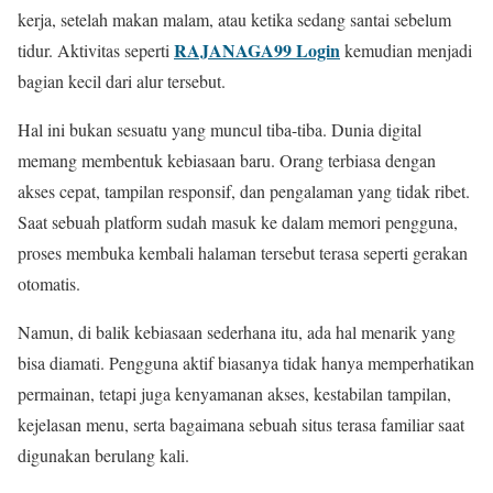
kerja, setelah makan malam, atau ketika sedang santai sebelum
RAJANAGA99 Login
tidur. Aktivitas seperti
kemudian menjadi
bagian kecil dari alur tersebut.
Hal ini bukan sesuatu yang muncul tiba-tiba. Dunia digital
memang membentuk kebiasaan baru. Orang terbiasa dengan
akses cepat, tampilan responsif, dan pengalaman yang tidak ribet.
Saat sebuah platform sudah masuk ke dalam memori pengguna,
proses membuka kembali halaman tersebut terasa seperti gerakan
otomatis.
Namun, di balik kebiasaan sederhana itu, ada hal menarik yang
bisa diamati. Pengguna aktif biasanya tidak hanya memperhatikan
permainan, tetapi juga kenyamanan akses, kestabilan tampilan,
kejelasan menu, serta bagaimana sebuah situs terasa familiar saat
digunakan berulang kali.