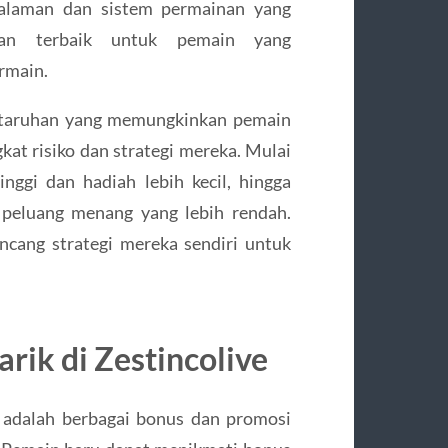
ngalaman dan sistem permainan yang
ihan terbaik untuk pemain yang
rmain.
s taruhan yang memungkinkan pemain
kat risiko dan strategi mereka. Mulai
nggi dan hadiah lebih kecil, hingga
peluang menang yang lebih rendah.
ncang strategi mereka sendiri untuk
ik di Zestincolive
e adalah berbagai bonus dan promosi