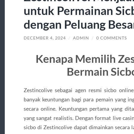
untuk Permainan Sic
dengan Peluang Besa
DECEMBER 4, 2024
/
ADMIN
/
0 COMMENTS
Kenapa Memilih Zes
Bermain Sicb
Zestincolive sebagai agen resmi sicbo onlin
banyak keuntungan bagi para pemain yang ing
secara online. Keuntungan pertama yang di
yang sangat realistis. Dengan format live cas
sicbo di Zestincolive dapat dimainkan secara 