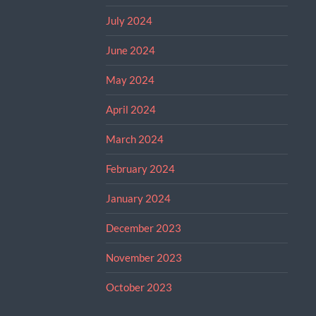
July 2024
June 2024
May 2024
April 2024
March 2024
February 2024
January 2024
December 2023
November 2023
October 2023