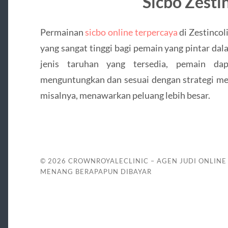
Sicbo Zesti
Permainan
sicbo online terpercaya
di Zestinco
yang sangat tinggi bagi pemain yang pintar da
jenis taruhan yang tersedia, pemain da
menguntungkan dan sesuai dengan strategi mer
misalnya, menawarkan peluang lebih besar.
© 2026
CROWNROYALECLINIC – AGEN JUDI ONLINE
MENANG BERAPAPUN DIBAYAR