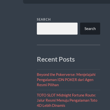
SEARCH
Search
Recent Posts
Beyond the Pokerverse: Menjelajahi
Pengalaman IDN POKER dari Agen
Resmi Pilihan
TOTO SLOT Midnight Fortune Route:
Jalur Resmi Menuju Pengalaman Toto
4D Lebih Dinamis