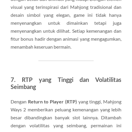
visual yang terinspirasi dari Mahjong tradisional dan
desain simbol yang elegan, game ini tidak hanya
menyenangkan untuk dimainkan tetapi juga
menyenangkan untuk dilihat. Setiap kemenangan dan
fitur bonus hadir dengan animasi yang mengagumkan,
menambah keseruan bermain.
7. RTP yang Tinggi dan Volatilitas
Seimbang
Dengan
Return to Player (RTP)
yang tinggi, Mahjong
Ways 2 memberikan peluang kemenangan yang lebih
besar dibandingkan banyak slot lainnya. Ditambah
dengan volatilitas yang seimbang, permainan ini