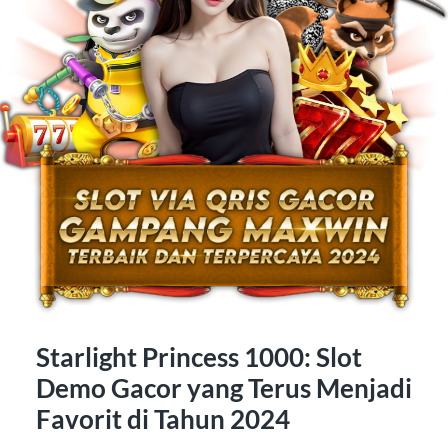
Starlight Princess 1000: Slot
Demo Gacor yang Terus Menjadi
Favorit di Tahun 2024