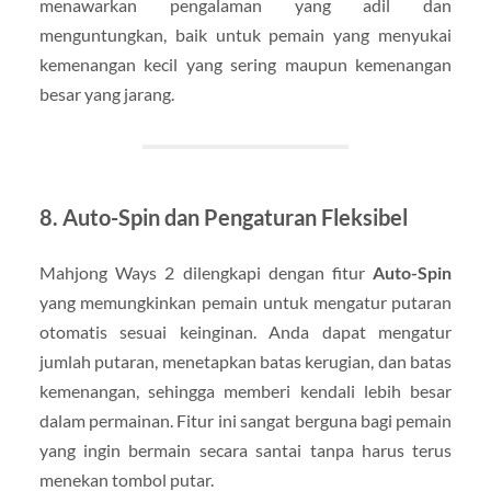
menawarkan pengalaman yang adil dan
menguntungkan, baik untuk pemain yang menyukai
kemenangan kecil yang sering maupun kemenangan
besar yang jarang.
8. Auto-Spin dan Pengaturan Fleksibel
Mahjong Ways 2 dilengkapi dengan fitur
Auto-Spin
yang memungkinkan pemain untuk mengatur putaran
otomatis sesuai keinginan. Anda dapat mengatur
jumlah putaran, menetapkan batas kerugian, dan batas
kemenangan, sehingga memberi kendali lebih besar
dalam permainan. Fitur ini sangat berguna bagi pemain
yang ingin bermain secara santai tanpa harus terus
menekan tombol putar.