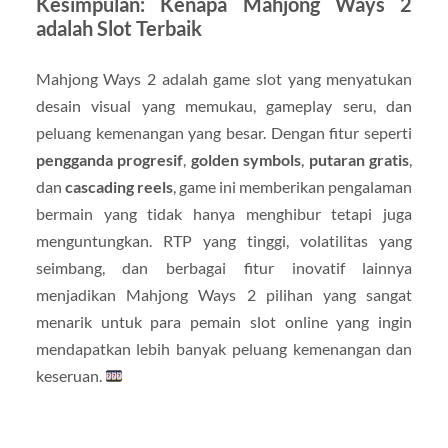
Kesimpulan: Kenapa Mahjong Ways 2
adalah Slot Terbaik
Mahjong Ways 2 adalah game slot yang menyatukan
desain visual yang memukau, gameplay seru, dan
peluang kemenangan yang besar. Dengan fitur seperti
pengganda progresif
,
golden symbols
,
putaran gratis
,
dan
cascading reels
, game ini memberikan pengalaman
bermain yang tidak hanya menghibur tetapi juga
menguntungkan. RTP yang tinggi, volatilitas yang
seimbang, dan berbagai fitur inovatif lainnya
menjadikan Mahjong Ways 2 pilihan yang sangat
menarik untuk para pemain slot online yang ingin
mendapatkan lebih banyak peluang kemenangan dan
keseruan.