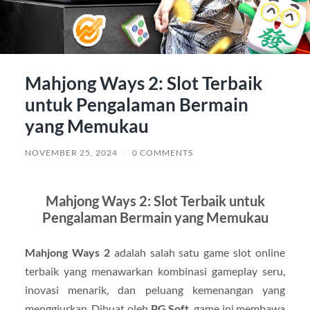
Mahjong Ways 2: Slot Terbaik
untuk Pengalaman Bermain
yang Memukau
NOVEMBER 25, 2024
/
0 COMMENTS
Mahjong Ways 2: Slot Terbaik untuk
Pengalaman Bermain yang Memukau
Mahjong Ways 2
adalah salah satu game slot online
terbaik yang menawarkan kombinasi gameplay seru,
inovasi menarik, dan peluang kemenangan yang
menggiurkan. Dibuat oleh
PG Soft
, game ini membawa