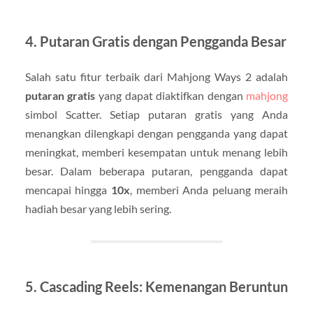
4. Putaran Gratis dengan Pengganda Besar
Salah satu fitur terbaik dari Mahjong Ways 2 adalah
putaran gratis
yang dapat diaktifkan dengan
mahjong
simbol Scatter. Setiap putaran gratis yang Anda
menangkan dilengkapi dengan pengganda yang dapat
meningkat, memberi kesempatan untuk menang lebih
besar. Dalam beberapa putaran, pengganda dapat
mencapai hingga
10x
, memberi Anda peluang meraih
hadiah besar yang lebih sering.
5. Cascading Reels: Kemenangan Beruntun