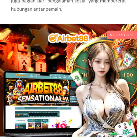
juga bagian dari pengalaman sosial yang mempererat
hubungan antar pemain.
STICKY POST