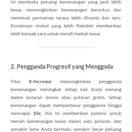
ini membuka peluang kemenangan yang jauh lebih
besar, memungkinkan kemenangan beruntun dan
membuat permainan terasa lebih dinamis dan seru.
Kombinasi simbol yang lebih fleksibel memberikan
lebih banyak cara untuk meraih hadiah besar.
2. Pengganda Progresif yang Menggoda
Fitur
X-Increase
memungkinkan pengganda
kemenangan meningkat setiap kali Anda menang
dalam putaran bonus atau putaran gratis. Setiap
kemenangan dapat memperbesar pengganda hingga
mencapai
10x
. Hal ini memberikan potensi untuk
meraih kemenangan besar dalam satu putaran, dan
semakin lama Anda bermain, semakin besar peluang