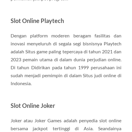
Slot Online Playtech
Dengan platform moderen beragam fasilitas dan
inovasi menyeluruh di segala segi bisnisnya Playtech
adalah Situs game paling tepercaya di tahun 2021 dan
2023 pemain utama di dalam dunia perjudian online.
Di tahun Didirikan pada tahun 1999 perusahaan ini
sudah menjadi pemimpin di dalam Situs judi online di
Indonesia.
Slot Online Joker
Joker atau Joker Games adalah penyedia slot online
bersama jackpot tertinggi di Asia. Seandainya