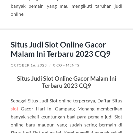
banyak pemain yang mau mengikuti taruhan judi
online.
Situs Judi Slot Online Gacor
Malam Ini Terbaru 2023 CQ9
OCTOBER 16, 2023
/
0 COMMENTS
Situs Judi Slot Online Gacor Malam Ini
Terbaru 2023 CQ9
Sebagai Situs Judi Slot online terpercaya, Daftar Situs
slot
Gacor Hari Ini Gampang Menang memberikan
banyak sekali keuntungan bagi para pemain judi Slot
online baru maupun yang sudah sering bermain di
Situs Judi Slot online ini. Kami memiliki banyak sekali