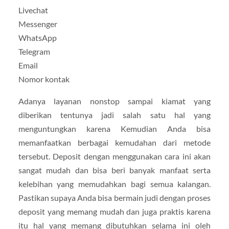
Livechat
Messenger
WhatsApp
Telegram
Email
Nomor kontak
Adanya layanan nonstop sampai kiamat yang
diberikan tentunya jadi salah satu hal yang
menguntungkan karena Kemudian Anda bisa
memanfaatkan berbagai kemudahan dari metode
tersebut. Deposit dengan menggunakan cara ini akan
sangat mudah dan bisa beri banyak manfaat serta
kelebihan yang memudahkan bagi semua kalangan.
Pastikan supaya Anda bisa bermain judi dengan proses
deposit yang memang mudah dan juga praktis karena
itu hal yang memang dibutuhkan selama ini oleh