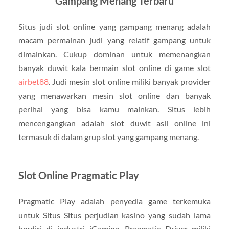
Gampang Menang Terbaru
Situs judi slot online yang gampang menang adalah
macam permainan judi yang relatif gampang untuk
dimainkan. Cukup dominan untuk memenangkan
banyak duwit kala bermain slot online di game slot
airbet88
. Judi mesin slot online miliki banyak provider
yang menawarkan mesin slot online dan banyak
perihal yang bisa kamu mainkan. Situs lebih
mencengangkan adalah slot duwit asli online ini
termasuk di dalam grup slot yang gampang menang.
Slot Online Pragmatic Play
Pragmatic Play adalah penyedia game terkemuka
untuk Situs Situs perjudian kasino yang sudah lama
berdiri di industri iGaming. Pragmatic Driver miliki