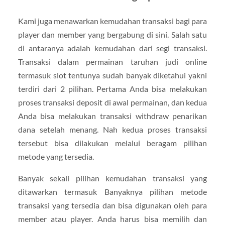
Kami juga menawarkan kemudahan transaksi bagi para
player dan member yang bergabung di sini. Salah satu
di antaranya adalah kemudahan dari segi transaksi.
Transaksi dalam permainan taruhan judi online
termasuk slot tentunya sudah banyak diketahui yakni
terdiri dari 2 pilihan. Pertama Anda bisa melakukan
proses transaksi deposit di awal permainan, dan kedua
Anda bisa melakukan transaksi withdraw penarikan
dana setelah menang. Nah kedua proses transaksi
tersebut bisa dilakukan melalui beragam pilihan
metode yang tersedia.
Banyak sekali pilihan kemudahan transaksi yang
ditawarkan termasuk Banyaknya pilihan metode
transaksi yang tersedia dan bisa digunakan oleh para
member atau player. Anda harus bisa memilih dan