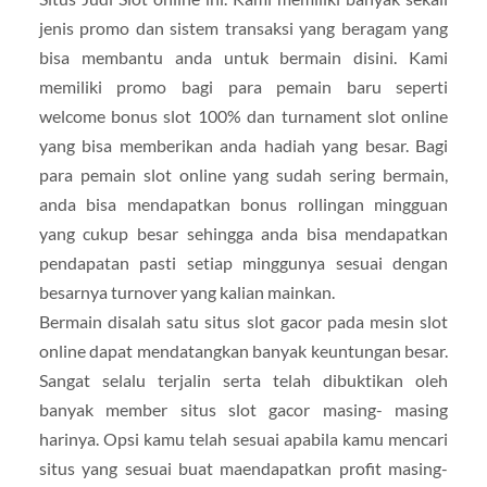
jenis promo dan sistem transaksi yang beragam yang
bisa membantu anda untuk bermain disini. Kami
memiliki promo bagi para pemain baru seperti
welcome bonus slot 100% dan turnament slot online
yang bisa memberikan anda hadiah yang besar. Bagi
para pemain slot online yang sudah sering bermain,
anda bisa mendapatkan bonus rollingan mingguan
yang cukup besar sehingga anda bisa mendapatkan
pendapatan pasti setiap minggunya sesuai dengan
besarnya turnover yang kalian mainkan.
Bermain disalah satu situs slot gacor pada mesin slot
online dapat mendatangkan banyak keuntungan besar.
Sangat selalu terjalin serta telah dibuktikan oleh
banyak member situs slot gacor masing- masing
harinya. Opsi kamu telah sesuai apabila kamu mencari
situs yang sesuai buat maendapatkan profit masing-