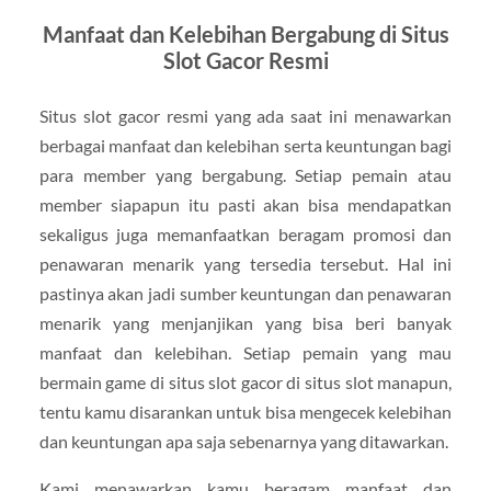
Manfaat dan Kelebihan Bergabung di Situs
Slot Gacor Resmi
Situs slot gacor resmi yang ada saat ini menawarkan
berbagai manfaat dan kelebihan serta keuntungan bagi
para member yang bergabung. Setiap pemain atau
member siapapun itu pasti akan bisa mendapatkan
sekaligus juga memanfaatkan beragam promosi dan
penawaran menarik yang tersedia tersebut. Hal ini
pastinya akan jadi sumber keuntungan dan penawaran
menarik yang menjanjikan yang bisa beri banyak
manfaat dan kelebihan. Setiap pemain yang mau
bermain game di situs slot gacor di situs slot manapun,
tentu kamu disarankan untuk bisa mengecek kelebihan
dan keuntungan apa saja sebenarnya yang ditawarkan.
Kami menawarkan kamu beragam manfaat dan