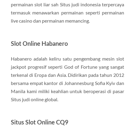
permainan slot liar sah Situs judi indonesia terpercaya
termasuk menawarkan permainan seperti permainan
live casino dan permainan memancing.
Slot Online Habanero
Habanero adalah keliru satu pengembang mesin slot
jackpot progresif seperti God of Fortune yang sangat
terkenal di Eropa dan Asia. Didirikan pada tahun 2012
bersama empat kantor di Johannesburg Sofia Kyiv dan
Manila kami miliki keahlian untuk beroperasi di pasar
Situs judi online global.
Situs Slot Online CQ9