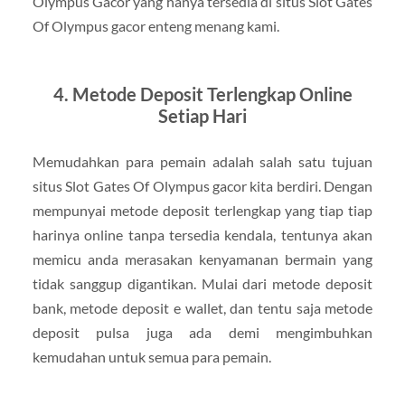
Olympus Gacor yang hanya tersedia di situs Slot Gates
Of Olympus gacor enteng menang kami.
4. Metode Deposit Terlengkap Online
Setiap Hari
Memudahkan para pemain adalah salah satu tujuan
situs Slot Gates Of Olympus gacor kita berdiri. Dengan
mempunyai metode deposit terlengkap yang tiap tiap
harinya online tanpa tersedia kendala, tentunya akan
memicu anda merasakan kenyamanan bermain yang
tidak sanggup digantikan. Mulai dari metode deposit
bank, metode deposit e wallet, dan tentu saja metode
deposit pulsa juga ada demi mengimbuhkan
kemudahan untuk semua para pemain.