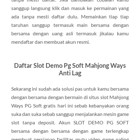
sanggup langsung klik dan masuk ke permainan yang
ada tanpa mesti daftar dulu. Memainkan tiap tiap
taruhan sanggup termasuk main bersama dengan
bersama dengan uang asli termasuk jikalau kamu
mendaftar dan membuat akun resmi.
Daftar Slot Demo Pg Soft Mahjong Ways
Anti Lag
Sekarang ini sudah ada solusi pas untuk kamu bersama
dengan bersama dengan bermain di situs slot Mahjong
Ways PG Soft gratis hari ini sebab kebanyakan orang
suka dan suka sebab sanggup menjalankan mesin game
slot tanpa deposit. Akun SLOT DEMO PG SOFT
bersama dengan bersama dengan game terlengkap
membuat persiapan fasilitas mutu video game paling