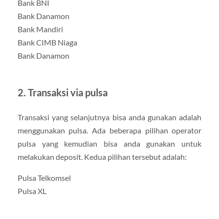
Bank BNI
Bank Danamon
Bank Mandiri
Bank CIMB Niaga
Bank Danamon
2. Transaksi via pulsa
Transaksi yang selanjutnya bisa anda gunakan adalah
menggunakan pulsa. Ada beberapa pilihan operator
pulsa yang kemudian bisa anda gunakan untuk
melakukan deposit. Kedua pilihan tersebut adalah:
Pulsa Telkomsel
Pulsa XL