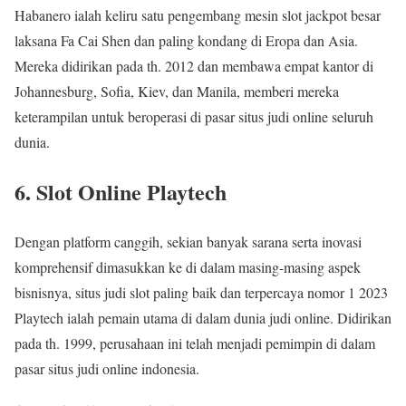
Habanero ialah keliru satu pengembang mesin slot jackpot besar
laksana Fa Cai Shen dan paling kondang di Eropa dan Asia.
Mereka didirikan pada th. 2012 dan membawa empat kantor di
Johannesburg, Sofia, Kiev, dan Manila, memberi mereka
keterampilan untuk beroperasi di pasar situs judi online seluruh
dunia.
6. Slot Online Playtech
Dengan platform canggih, sekian banyak sarana serta inovasi
komprehensif dimasukkan ke di dalam masing-masing aspek
bisnisnya, situs judi slot paling baik dan terpercaya nomor 1 2023
Playtech ialah pemain utama di dalam dunia judi online. Didirikan
pada th. 1999, perusahaan ini telah menjadi pemimpin di dalam
pasar situs judi online indonesia.