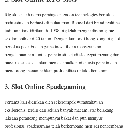
Rtg slots ialah nama perniagaan endon technologies berfokus
pada asia dan berbasis di pulau man. Berasal dari brand realtime
judi familiar didirikan th. 1998, rtg telah menghadirkan game
sekitar lebih dari 20 tahun. Dengan kantor di hong kong, rtg slot
berfokus pada buatan game inovatif dan menyerahkan
pengalaman baru untuk pemain situs judi slot cepat menang dari
masa-masa ke saat akan memaksimalkan nilai usia pemain dan
mendorong menambahkan profitabilitas untuk klien kami.
3. Slot Online Spadegaming
Pertama kali didirikan oleh sekelompok wirausahawan
eksibisionis, terdiri dari sekian banyak macam latar belakang
laksana perancang mempunyai bakat dan pun insinyur
profesional, spadegaming telah berkembang menjadi pengembang