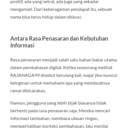
positif, ada yang netral, ada juga yang sekadar
mengamati. Dari keberagaman pendapat itu, sebuah
nama bisa terus hidup dalam diskusi.
Antara Rasa Penasaran dan Kebutuhan
Informasi
Rasa penasaran menjadi salah satu bahan bakar utama
dalam pembahasan digital. Ketika seseorang melihat
RAJANAGA99 disebut berulang kali, wajar jika muncul
keinginan untuk memahami apa yang membuatnya
ramai dibicarakan.
Namun, pengguna yang lebih bijak biasanya tidak
berhenti pada rasa penasaran saja. Mereka mencari
informasi tambahan, membaca ulasan ringan,
memperhatikan konteks pembahasan, lalu menilai