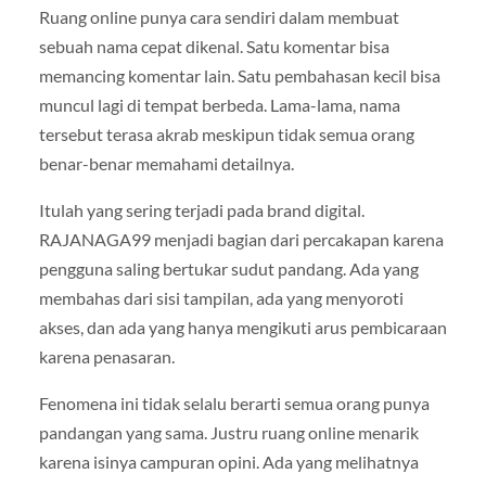
Ruang online punya cara sendiri dalam membuat
sebuah nama cepat dikenal. Satu komentar bisa
memancing komentar lain. Satu pembahasan kecil bisa
muncul lagi di tempat berbeda. Lama-lama, nama
tersebut terasa akrab meskipun tidak semua orang
benar-benar memahami detailnya.
Itulah yang sering terjadi pada brand digital.
RAJANAGA99 menjadi bagian dari percakapan karena
pengguna saling bertukar sudut pandang. Ada yang
membahas dari sisi tampilan, ada yang menyoroti
akses, dan ada yang hanya mengikuti arus pembicaraan
karena penasaran.
Fenomena ini tidak selalu berarti semua orang punya
pandangan yang sama. Justru ruang online menarik
karena isinya campuran opini. Ada yang melihatnya