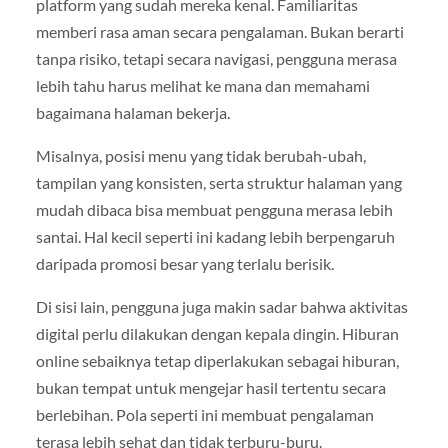
platform yang sudah mereka kenal. Familiaritas
memberi rasa aman secara pengalaman. Bukan berarti
tanpa risiko, tetapi secara navigasi, pengguna merasa
lebih tahu harus melihat ke mana dan memahami
bagaimana halaman bekerja.
Misalnya, posisi menu yang tidak berubah-ubah,
tampilan yang konsisten, serta struktur halaman yang
mudah dibaca bisa membuat pengguna merasa lebih
santai. Hal kecil seperti ini kadang lebih berpengaruh
daripada promosi besar yang terlalu berisik.
Di sisi lain, pengguna juga makin sadar bahwa aktivitas
digital perlu dilakukan dengan kepala dingin. Hiburan
online sebaiknya tetap diperlakukan sebagai hiburan,
bukan tempat untuk mengejar hasil tertentu secara
berlebihan. Pola seperti ini membuat pengalaman
terasa lebih sehat dan tidak terburu-buru.