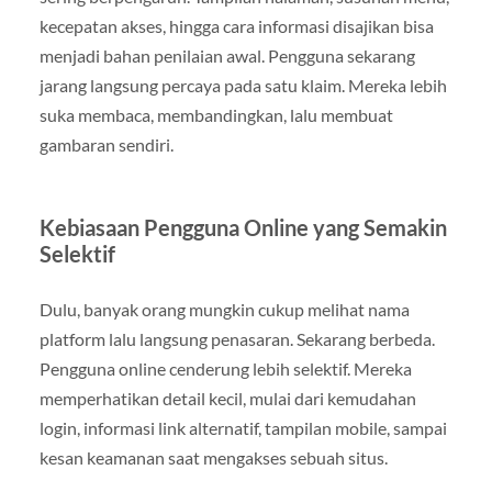
kecepatan akses, hingga cara informasi disajikan bisa
menjadi bahan penilaian awal. Pengguna sekarang
jarang langsung percaya pada satu klaim. Mereka lebih
suka membaca, membandingkan, lalu membuat
gambaran sendiri.
Kebiasaan Pengguna Online yang Semakin
Selektif
Dulu, banyak orang mungkin cukup melihat nama
platform lalu langsung penasaran. Sekarang berbeda.
Pengguna online cenderung lebih selektif. Mereka
memperhatikan detail kecil, mulai dari kemudahan
login, informasi link alternatif, tampilan mobile, sampai
kesan keamanan saat mengakses sebuah situs.