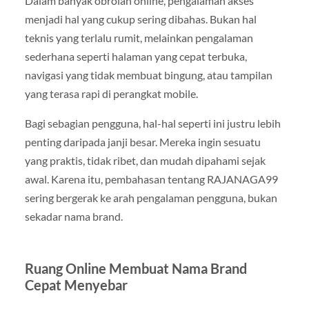
Dalam banyak obrolan online, pengalaman akses
menjadi hal yang cukup sering dibahas. Bukan hal
teknis yang terlalu rumit, melainkan pengalaman
sederhana seperti halaman yang cepat terbuka,
navigasi yang tidak membuat bingung, atau tampilan
yang terasa rapi di perangkat mobile.
Bagi sebagian pengguna, hal-hal seperti ini justru lebih
penting daripada janji besar. Mereka ingin sesuatu
yang praktis, tidak ribet, dan mudah dipahami sejak
awal. Karena itu, pembahasan tentang RAJANAGA99
sering bergerak ke arah pengalaman pengguna, bukan
sekadar nama brand.
Ruang Online Membuat Nama Brand
Cepat Menyebar