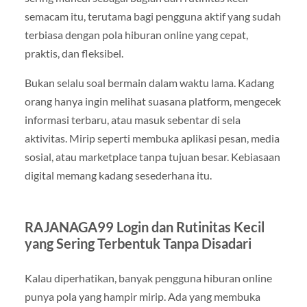
semacam itu, terutama bagi pengguna aktif yang sudah
terbiasa dengan pola hiburan online yang cepat,
praktis, dan fleksibel.
Bukan selalu soal bermain dalam waktu lama. Kadang
orang hanya ingin melihat suasana platform, mengecek
informasi terbaru, atau masuk sebentar di sela
aktivitas. Mirip seperti membuka aplikasi pesan, media
sosial, atau marketplace tanpa tujuan besar. Kebiasaan
digital memang kadang sesederhana itu.
RAJANAGA99 Login dan Rutinitas Kecil
yang Sering Terbentuk Tanpa Disadari
Kalau diperhatikan, banyak pengguna hiburan online
punya pola yang hampir mirip. Ada yang membuka