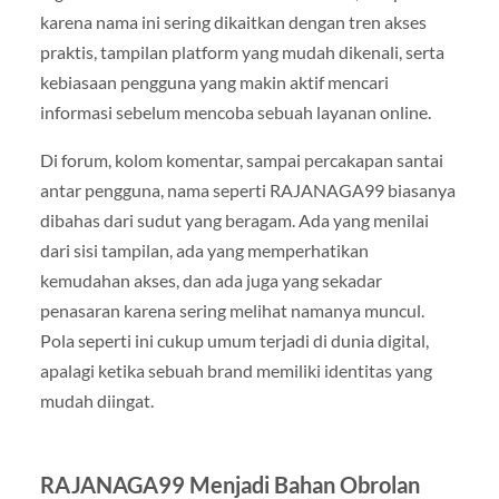
karena nama ini sering dikaitkan dengan tren akses
praktis, tampilan platform yang mudah dikenali, serta
kebiasaan pengguna yang makin aktif mencari
informasi sebelum mencoba sebuah layanan online.
Di forum, kolom komentar, sampai percakapan santai
antar pengguna, nama seperti RAJANAGA99 biasanya
dibahas dari sudut yang beragam. Ada yang menilai
dari sisi tampilan, ada yang memperhatikan
kemudahan akses, dan ada juga yang sekadar
penasaran karena sering melihat namanya muncul.
Pola seperti ini cukup umum terjadi di dunia digital,
apalagi ketika sebuah brand memiliki identitas yang
mudah diingat.
RAJANAGA99 Menjadi Bahan Obrolan