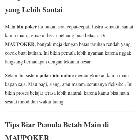
yang Lebih Santai
idn poker
Main
itu bukan soal cepat-cepat. Justru semakin santai
kamu main, semakin besar peluang buat belajar. Di
MAUPOKER
, banyak meja dengan batas taruhan rendah yang
cocok buat latihan. Ini bikin pemula lebih nyaman karena nggak
langsung berhadapan dengan tekanan besar.
poker idn online
Selain itu, sistem
memungkinkan kamu main
kapan saja. Mau pagi, siang, atau malam, semuanya fleksibel. Ini
bikin proses belajar terasa lebih natural, karena kamu bisa main
sesuai mood dan waktu luang.
Tips Biar Pemula Betah Main di
MAUPOKER