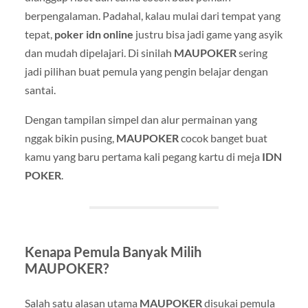
berpengalaman. Padahal, kalau mulai dari tempat yang
tepat,
poker idn online
justru bisa jadi game yang asyik
dan mudah dipelajari. Di sinilah
MAUPOKER
sering
jadi pilihan buat pemula yang pengin belajar dengan
santai.
Dengan tampilan simpel dan alur permainan yang
nggak bikin pusing,
MAUPOKER
cocok banget buat
kamu yang baru pertama kali pegang kartu di meja
IDN
POKER
.
Kenapa Pemula Banyak Milih
MAUPOKER?
Salah satu alasan utama
MAUPOKER
disukai pemula