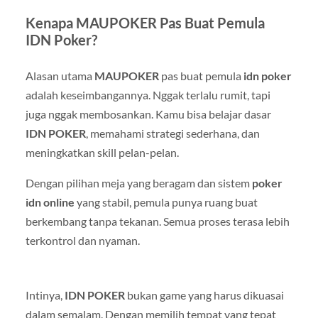
Kenapa MAUPOKER Pas Buat Pemula
IDN Poker?
Alasan utama
MAUPOKER
pas buat pemula
idn poker
adalah keseimbangannya. Nggak terlalu rumit, tapi
juga nggak membosankan. Kamu bisa belajar dasar
IDN POKER
, memahami strategi sederhana, dan
meningkatkan skill pelan-pelan.
Dengan pilihan meja yang beragam dan sistem
poker
idn online
yang stabil, pemula punya ruang buat
berkembang tanpa tekanan. Semua proses terasa lebih
terkontrol dan nyaman.
Intinya,
IDN POKER
bukan game yang harus dikuasai
dalam semalam. Dengan memilih tempat yang tepat