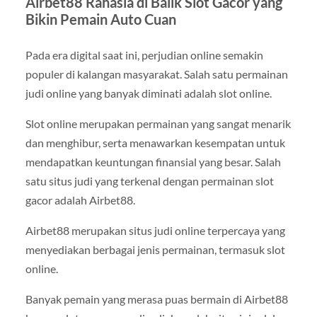
Airbet88 Rahasia di Balik Slot Gacor yang
Bikin Pemain Auto Cuan
Pada era digital saat ini, perjudian online semakin
populer di kalangan masyarakat. Salah satu permainan
judi online yang banyak diminati adalah slot online.
Slot online merupakan permainan yang sangat menarik
dan menghibur, serta menawarkan kesempatan untuk
mendapatkan keuntungan finansial yang besar. Salah
satu situs judi yang terkenal dengan permainan slot
gacor adalah Airbet88.
Airbet88 merupakan situs judi online terpercaya yang
menyediakan berbagai jenis permainan, termasuk slot
online.
Banyak pemain yang merasa puas bermain di Airbet88