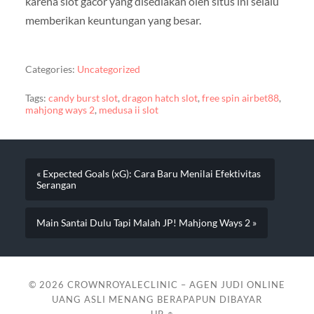
karena slot gacor yang disediakan oleh situs ini selalu
memberikan keuntungan yang besar.
Categories:
Uncategorized
Tags:
candy burst slot
,
dragon hatch slot
,
free spin airbet88
,
mahjong ways 2
,
medusa ii slot
« Expected Goals (xG): Cara Baru Menilai Efektivitas
Serangan
Main Santai Dulu Tapi Malah JP! Mahjong Ways 2 »
© 2026
CROWNROYALECLINIC – AGEN JUDI ONLINE
UANG ASLI MENANG BERAPAPUN DIBAYAR
—
UP ↑