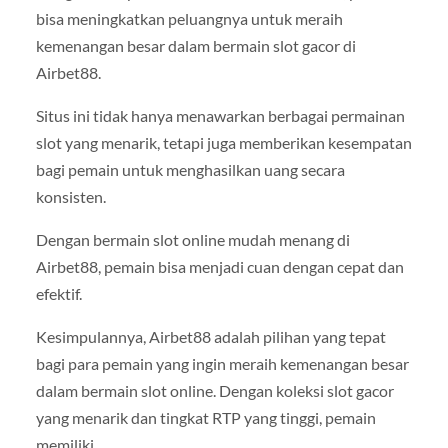
bisa meningkatkan peluangnya untuk meraih
kemenangan besar dalam bermain slot gacor di
Airbet88.
Situs ini tidak hanya menawarkan berbagai permainan
slot yang menarik, tetapi juga memberikan kesempatan
bagi pemain untuk menghasilkan uang secara
konsisten.
Dengan bermain slot online mudah menang di
Airbet88, pemain bisa menjadi cuan dengan cepat dan
efektif.
Kesimpulannya, Airbet88 adalah pilihan yang tepat
bagi para pemain yang ingin meraih kemenangan besar
dalam bermain slot online. Dengan koleksi slot gacor
yang menarik dan tingkat RTP yang tinggi, pemain
memiliki