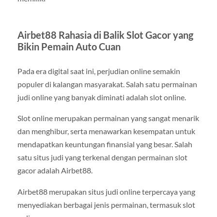
Airbet88 Rahasia di Balik Slot Gacor yang
Bikin Pemain Auto Cuan
Pada era digital saat ini, perjudian online semakin
populer di kalangan masyarakat. Salah satu permainan
judi online yang banyak diminati adalah slot online.
Slot online merupakan permainan yang sangat menarik
dan menghibur, serta menawarkan kesempatan untuk
mendapatkan keuntungan finansial yang besar. Salah
satu situs judi yang terkenal dengan permainan slot
gacor adalah Airbet88.
Airbet88 merupakan situs judi online terpercaya yang
menyediakan berbagai jenis permainan, termasuk slot