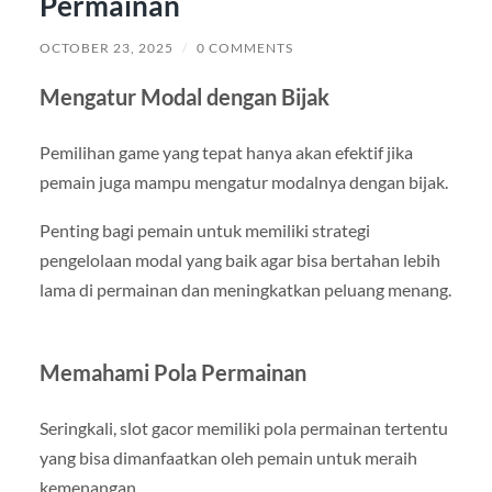
Permainan
OCTOBER 23, 2025
/
0 COMMENTS
Mengatur Modal dengan Bijak
Pemilihan game yang tepat hanya akan efektif jika
pemain juga mampu mengatur modalnya dengan bijak.
Penting bagi pemain untuk memiliki strategi
pengelolaan modal yang baik agar bisa bertahan lebih
lama di permainan dan meningkatkan peluang menang.
Memahami Pola Permainan
Seringkali, slot gacor memiliki pola permainan tertentu
yang bisa dimanfaatkan oleh pemain untuk meraih
kemenangan.