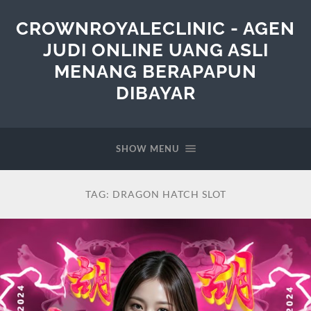
CROWNROYALECLINIC - AGEN
JUDI ONLINE UANG ASLI
MENANG BERAPAPUN
DIBAYAR
SHOW MENU
TAG:
DRAGON HATCH SLOT