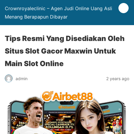
Crownroyaleclinic – Agen Judi Online Uang Asli
Menang Berapapun Dibayar
Tips Resmi Yang Disediakan Oleh
Situs Slot Gacor Maxwin Untuk
Main Slot Online
admin
2 years ago