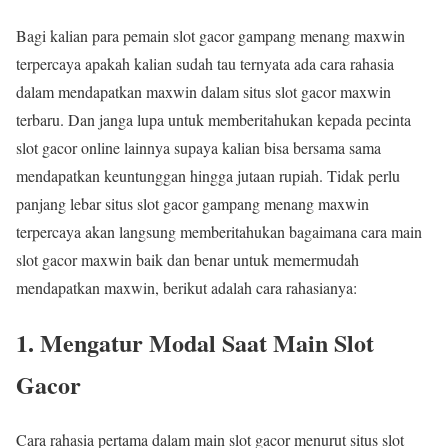
Bagi kalian para pemain slot gacor gampang menang maxwin
terpercaya apakah kalian sudah tau ternyata ada cara rahasia
dalam mendapatkan maxwin dalam situs slot gacor maxwin
terbaru. Dan janga lupa untuk memberitahukan kepada pecinta
slot gacor online lainnya supaya kalian bisa bersama sama
mendapatkan keuntunggan hingga jutaan rupiah. Tidak perlu
panjang lebar situs slot gacor gampang menang maxwin
terpercaya akan langsung memberitahukan bagaimana cara main
slot gacor maxwin baik dan benar untuk memermudah
mendapatkan maxwin, berikut adalah cara rahasianya:
1. Mengatur Modal Saat Main Slot
Gacor
Cara rahasia pertama dalam main slot gacor menurut situs slot