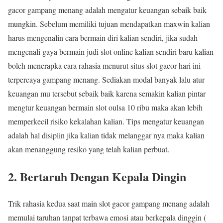
gacor gampang menang adalah mengatur keuangan sebaik baik
mungkin. Sebelum memiliki tujuan mendapatkan maxwin kalian
harus mengenalin cara bermain diri kalian sendiri, jika sudah
mengenali gaya bermain judi slot online kalian sendiri baru kalian
boleh menerapka cara rahasia menurut situs slot gacor hari ini
terpercaya gampang menang. Sediakan modal banyak lalu atur
keuangan mu tersebut sebaik baik karena semakin kalian pintar
mengtur keuangan bermain slot oulsa 10 ribu maka akan lebih
memperkecil risiko kekalahan kalian. Tips mengatur keuangan
adalah hal disiplin jika kalian tidak melanggar nya maka kalian
akan menanggung resiko yang telah kalian perbuat.
2. Bertaruh Dengan Kepala Dingin
Trik rahasia kedua saat main slot gacor gampang menang adalah
memulai taruhan tanpat terbawa emosi atau berkepala dinggin (