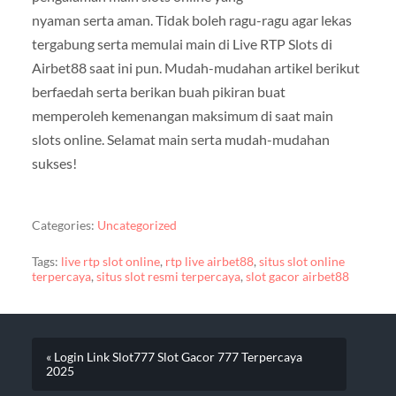
nyaman serta aman. Tidak boleh ragu-ragu agar lekas
tergabung serta memulai main di Live RTP Slots di
Airbet88 saat ini pun. Mudah-mudahan artikel berikut
berfaedah serta berikan buah pikiran buat
memperoleh kemenangan maksimum di saat main
slots online. Selamat main serta mudah-mudahan
sukses!
Categories:
Uncategorized
Tags:
live rtp slot online
,
rtp live airbet88
,
situs slot online
terpercaya
,
situs slot resmi terpercaya
,
slot gacor airbet88
« Login Link Slot777 Slot Gacor 777 Terpercaya
2025