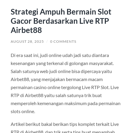
Strategi Ampuh Bermain Slot
Gacor Berdasarkan Live RTP
Airbet88
AUGUST 28, 2025
/
0 COMMENTS
Di era saat ini, judi online udah jadi satu diantara
kesenangan yang terkenal di golongan masyarakat.
Salah satunya web judi online bisa dipercaya yaitu
Airbet88, yang menjajakan bermacam macam
permainan casino online tergolong Live RTP Slot. Live
RTP di Airbet88 yaitu salah satunya trik buat
memperoleh kemenangan maksimum pada permainan
slots online.
Artikel berikut bakal berikan tips komplet terkait Live
RTP di Airbet88, dan trik serta tips buat menambah