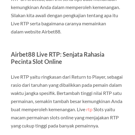
kemungkinan Anda dalam memperoleh kemenangan.
Silakan kita awali dengan pengkajian tentang apa itu
Live RTP serta bagaimana caranya memainkan
dalam website Airbet88.
Airbet88 Live RTP: Senjata Rahasia
Pecinta Slot Online
Live RTP yaitu ringkasan dari Return to Player, sebagai
rasio dari taruhan yang dibalikkan pada pemain dalam
waktu jangka spesifik. Bertambah tinggi nilai RTP satu
permainan, semakin tambah besar kemungkinan Anda
buat memperoleh kemenangan. Live
rtp
Slots yaitu
macam permainan slots online yang menjajakan RTP
yang cukup tinggi pada banyak pemainnya.