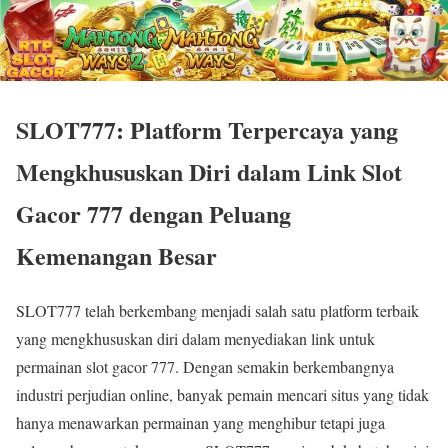
SLOT777: Platform Terpercaya yang
Mengkhususkan Diri dalam Link Slot
Gacor 777 dengan Peluang
Kemenangan Besar
SLOT777 telah berkembang menjadi salah satu platform terbaik
yang mengkhususkan diri dalam menyediakan link untuk
permainan slot gacor 777. Dengan semakin berkembangnya
industri perjudian online, banyak pemain mencari situs yang tidak
hanya menawarkan permainan yang menghibur tetapi juga