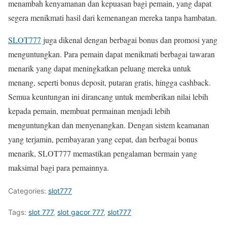
menambah kenyamanan dan kepuasan bagi pemain, yang dapat
segera menikmati hasil dari kemenangan mereka tanpa hambatan.
SLOT777
juga dikenal dengan berbagai bonus dan promosi yang
menguntungkan. Para pemain dapat menikmati berbagai tawaran
menarik yang dapat meningkatkan peluang mereka untuk
menang, seperti bonus deposit, putaran gratis, hingga cashback.
Semua keuntungan ini dirancang untuk memberikan nilai lebih
kepada pemain, membuat permainan menjadi lebih
menguntungkan dan menyenangkan. Dengan sistem keamanan
yang terjamin, pembayaran yang cepat, dan berbagai bonus
menarik, SLOT777 memastikan pengalaman bermain yang
maksimal bagi para pemainnya.
Categories:
slot777
Tags:
slot 777
,
slot gacor 777
,
slot777