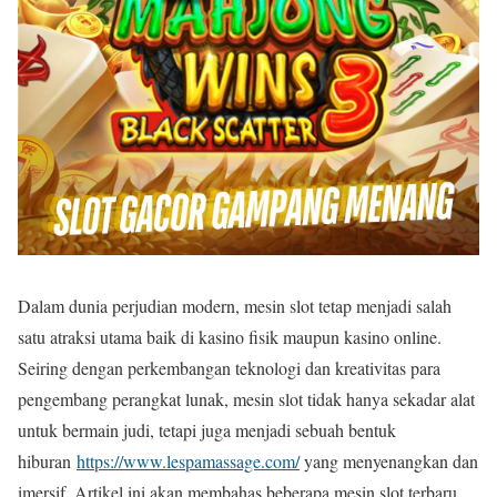
Dalam dunia perjudian modern, mesin slot tetap menjadi salah
satu atraksi utama baik di kasino fisik maupun kasino online.
Seiring dengan perkembangan teknologi dan kreativitas para
pengembang perangkat lunak, mesin slot tidak hanya sekadar alat
untuk bermain judi, tetapi juga menjadi sebuah bentuk
hiburan
https://www.lespamassage.com/
yang menyenangkan dan
imersif. Artikel ini akan membahas beberapa mesin slot terbaru,