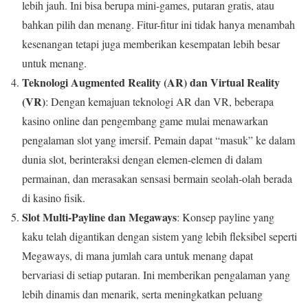
lebih jauh. Ini bisa berupa mini-games, putaran gratis, atau
bahkan pilih dan menang. Fitur-fitur ini tidak hanya menambah
kesenangan tetapi juga memberikan kesempatan lebih besar
untuk menang.
Teknologi Augmented Reality (AR) dan Virtual Reality
(VR)
: Dengan kemajuan teknologi AR dan VR, beberapa
kasino online dan pengembang game mulai menawarkan
pengalaman slot yang imersif. Pemain dapat “masuk” ke dalam
dunia slot, berinteraksi dengan elemen-elemen di dalam
permainan, dan merasakan sensasi bermain seolah-olah berada
di kasino fisik.
Slot Multi-Payline dan Megaways
: Konsep payline yang
kaku telah digantikan dengan sistem yang lebih fleksibel seperti
Megaways, di mana jumlah cara untuk menang dapat
bervariasi di setiap putaran. Ini memberikan pengalaman yang
lebih dinamis dan menarik, serta meningkatkan peluang