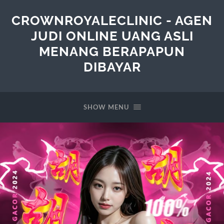
CROWNROYALECLINIC - AGEN
JUDI ONLINE UANG ASLI
MENANG BERAPAPUN
DIBAYAR
SHOW MENU