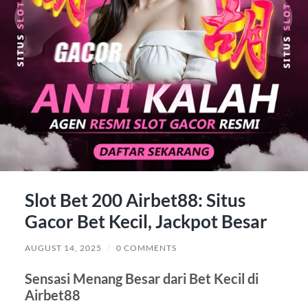
Slot Bet 200 Airbet88: Situs
Gacor Bet Kecil, Jackpot Besar
AUGUST 14, 2025
/
0 COMMENTS
Sensasi Menang Besar dari Bet Kecil di
Airbet88