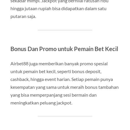
sekadar mimpi. Jackpot yang bernilai ratusan ribu
hingga jutaan rupiah bisa didapatkan dalam satu
putaran saja.
Bonus Dan Promo untuk Pemain Bet Kecil
Airbet88 juga memberikan banyak promo spesial
untuk pemain bet kecil, seperti bonus deposit,
cashback, hingga event harian. Setiap pemain punya
kesempatan yang sama untuk meraih bonus tambahan
yang bisa memperpanjang sesi bermain dan
meningkatkan peluang jackpot.