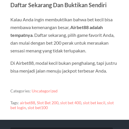
Daftar Sekarang Dan Buktikan Sendiri
Kalau Anda ingin membuktikan bahwa bet kecil bisa
membawa kemenangan besar,
Airbet88 adalah
tempatnya
. Daftar sekarang, pilih game favorit Anda,
dan mulai dengan bet 200 perak untuk merasakan
sensasi menang yang tidak terlupakan.
Di Airbet88, modal kecil bukan penghalang, tapi justru
bisa menjadi jalan menuju jackpot terbesar Anda.
Categories:
Uncategorized
Tags:
airbet88
,
Slot Bet 200
,
slot bet 400
,
slot bet kecil
,
slot
bet login
,
slot bet100