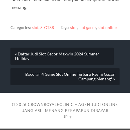
menang.
Categories:
slot
,
SLOT88
Tags:
slot
,
slot gacor
,
slot online
« Daftar Judi Slot Gacor Maxwin 2024 Summer
Holiday
Bocoran 4 Game Slot Online Terbaru Resmi Gacor
Gampang Menang! »
© 2026
CROWNROYALECLINIC – AGEN JUDI ONLINE
UANG ASLI MENANG BERAPAPUN DIBAYAR
—
UP ↑