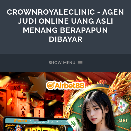
CROWNROYALECLINIC - AGEN
JUDI ONLINE UANG ASLI
MENANG BERAPAPUN
DIBAYAR
SHOW MENU