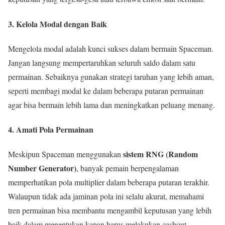
3. Kelola Modal dengan Baik
Mengelola modal adalah kunci sukses dalam bermain Spaceman.
Jangan langsung mempertaruhkan seluruh saldo dalam satu
permainan. Sebaiknya gunakan strategi taruhan yang lebih aman,
seperti membagi modal ke dalam beberapa putaran permainan
agar bisa bermain lebih lama dan meningkatkan peluang menang.
4. Amati Pola Permainan
sistem RNG (Random
Meskipun Spaceman menggunakan
Number Generator)
, banyak pemain berpengalaman
memperhatikan pola multiplier dalam beberapa putaran terakhir.
Walaupun tidak ada jaminan pola ini selalu akurat, memahami
tren permainan bisa membantu mengambil keputusan yang lebih
baik dalam menentukan kapan harus melakukan cashout.