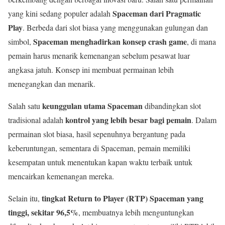
Spaceman dari Pragmatic
yang kini sedang populer adalah
Play
. Berbeda dari slot biasa yang menggunakan gulungan dan
Spaceman menghadirkan konsep crash game
simbol,
, di mana
pemain harus menarik kemenangan sebelum pesawat luar
angkasa jatuh. Konsep ini membuat permainan lebih
menegangkan dan menarik.
keunggulan utama Spaceman
Salah satu
dibandingkan slot
kontrol yang lebih besar bagi pemain
tradisional adalah
. Dalam
permainan slot biasa, hasil sepenuhnya bergantung pada
keberuntungan, sementara di Spaceman, pemain memiliki
kesempatan untuk menentukan kapan waktu terbaik untuk
mencairkan kemenangan mereka.
tingkat Return to Player (RTP) Spaceman yang
Selain itu,
tinggi, sekitar 96,5%
, membuatnya lebih menguntungkan