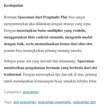
Kesimpulan
Spaceman dari Pragmatic Play
Bermain
bisa sangat
menguntungkan jika dilakukan dengan strategi yang tepat.
menetapkan batas multiplier yang realistis,
Dengan
menggunakan fitur cashout otomatis, mengelola modal
dengan baik, serta memanfaatkan bonus dari situs slot
,
pemain bisa meningkatkan peluang menang mereka.
Spaceman
Sebagai game slot yang inovatif dan menantang,
memberikan pengalaman bermain yang berbeda dari slot
tradisional
. Dengan menerapkan tips dan trik di atas, peluang
untuk mendapatkan kemenangan besar semakin terbuka lebar.
Categories:
spaceman
Tags:
slot spaceman
,
spaceman pragmatic
,
spaceman slot