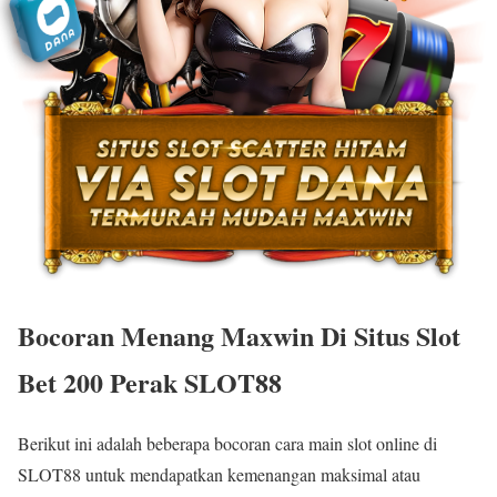
Bocoran Menang Maxwin Di Situs Slot
Bet 200 Perak SLOT88
Berikut ini adalah beberapa bocoran cara main slot online di
SLOT88 untuk mendapatkan kemenangan maksimal atau