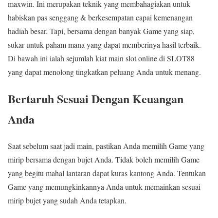
maxwin. Ini merupakan teknik yang membahagiakan untuk
habiskan pas senggang & berkesempatan capai kemenangan
hadiah besar. Tapi, bersama dengan banyak Game yang siap,
sukar untuk paham mana yang dapat memberinya hasil terbaik.
Di bawah ini ialah sejumlah kiat main slot online di SLOT88
yang dapat menolong tingkatkan peluang Anda untuk menang.
Bertaruh Sesuai Dengan Keuangan
Anda
Saat sebelum saat jadi main, pastikan Anda memilih Game yang
mirip bersama dengan bujet Anda. Tidak boleh memilih Game
yang begitu mahal lantaran dapat kuras kantong Anda. Tentukan
Game yang memungkinkannya Anda untuk memainkan sesuai
mirip bujet yang sudah Anda tetapkan.