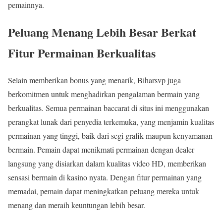
pemainnya.
Peluang Menang Lebih Besar Berkat
Fitur Permainan Berkualitas
Selain memberikan bonus yang menarik, Biharsvp juga
berkomitmen untuk menghadirkan pengalaman bermain yang
berkualitas. Semua permainan baccarat di situs ini menggunakan
perangkat lunak dari penyedia terkemuka, yang menjamin kualitas
permainan yang tinggi, baik dari segi grafik maupun kenyamanan
bermain. Pemain dapat menikmati permainan dengan dealer
langsung yang disiarkan dalam kualitas video HD, memberikan
sensasi bermain di kasino nyata. Dengan fitur permainan yang
memadai, pemain dapat meningkatkan peluang mereka untuk
menang dan meraih keuntungan lebih besar.