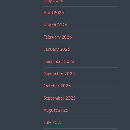
May 2026
April 2026
March 2026
February 2026
January 2026
December 2025
November 2025
October 2025
September 2025
August 2025
July 2025