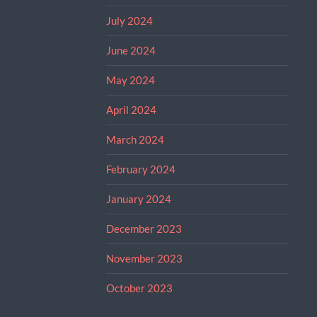
July 2024
June 2024
May 2024
April 2024
March 2024
February 2024
January 2024
December 2023
November 2023
October 2023