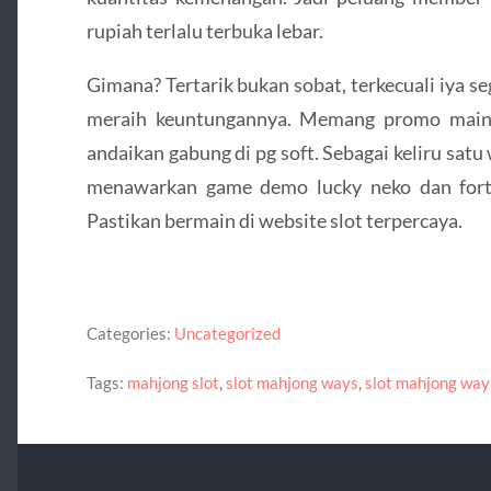
rupiah terlalu terbuka lebar.
Gimana? Tertarik bukan sobat, terkecuali iya 
meraih keuntungannya. Memang promo main 
andaikan gabung di pg soft. Sebagai keliru satu 
menawarkan game demo lucky neko dan fortu
Pastikan bermain di website slot terpercaya.
Categories:
Uncategorized
Tags:
mahjong slot
,
slot mahjong ways
,
slot mahjong way