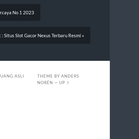
percaya No 1 2023
 : Situs Slot Gacor Nexus Terbaru Resmi »
 UANG ASLI
THEME BY
ANDERS
NORÉN
—
UP ↑