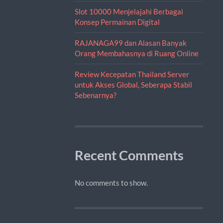
Slot 10000 Menjelajahi Berbagai
Konsep Permainan Digital
RAJANAGA99 dan Alasan Banyak
Orang Membahasnya di Ruang Online
Review Kecepatan Thailand Server
untuk Akses Global, Seberapa Stabil
Sebenarnya?
Recent Comments
No comments to show.