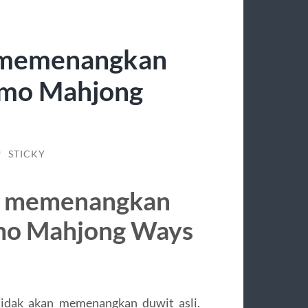
 memenangkan
demo Mahjong
/
STICKY
u memenangkan
emo Mahjong Ways
idak akan memenangkan duwit asli.