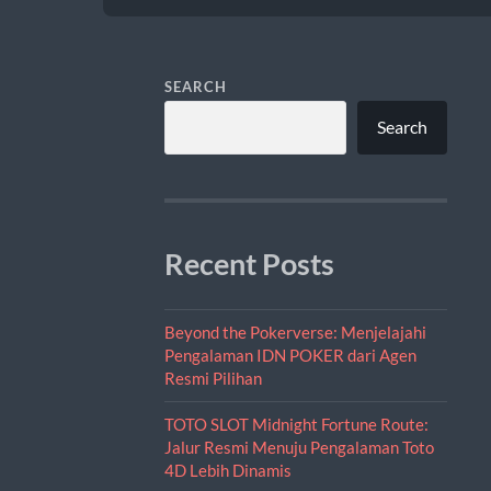
SEARCH
Search
Recent Posts
Beyond the Pokerverse: Menjelajahi
Pengalaman IDN POKER dari Agen
Resmi Pilihan
TOTO SLOT Midnight Fortune Route:
Jalur Resmi Menuju Pengalaman Toto
4D Lebih Dinamis