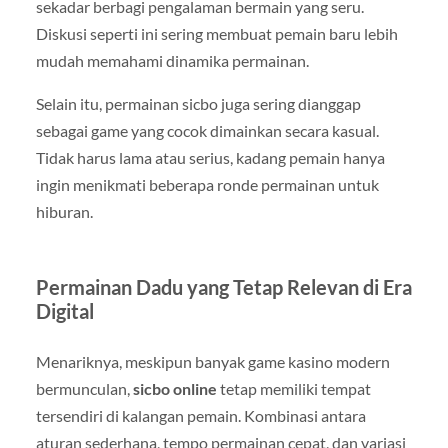
sekadar berbagi pengalaman bermain yang seru.
Diskusi seperti ini sering membuat pemain baru lebih
mudah memahami dinamika permainan.
Selain itu, permainan sicbo juga sering dianggap
sebagai game yang cocok dimainkan secara kasual.
Tidak harus lama atau serius, kadang pemain hanya
ingin menikmati beberapa ronde permainan untuk
hiburan.
Permainan Dadu yang Tetap Relevan di Era
Digital
Menariknya, meskipun banyak game kasino modern
bermunculan,
sicbo online
tetap memiliki tempat
tersendiri di kalangan pemain. Kombinasi antara
aturan sederhana, tempo permainan cepat, dan variasi