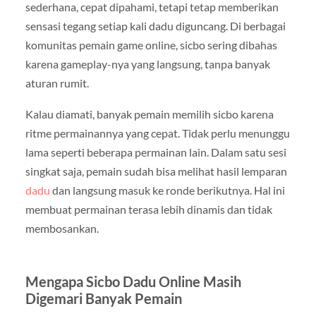
sederhana, cepat dipahami, tetapi tetap memberikan
sensasi tegang setiap kali dadu diguncang. Di berbagai
komunitas pemain game online, sicbo sering dibahas
karena gameplay-nya yang langsung, tanpa banyak
aturan rumit.
Kalau diamati, banyak pemain memilih sicbo karena
ritme permainannya yang cepat. Tidak perlu menunggu
lama seperti beberapa permainan lain. Dalam satu sesi
singkat saja, pemain sudah bisa melihat hasil lemparan
dadu
dan langsung masuk ke ronde berikutnya. Hal ini
membuat permainan terasa lebih dinamis dan tidak
membosankan.
Mengapa Sicbo Dadu Online Masih
Digemari Banyak Pemain