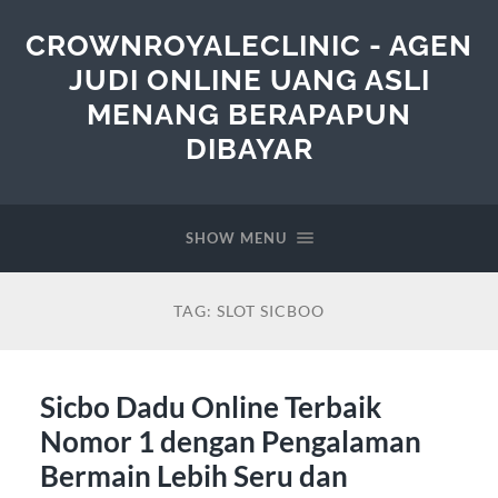
CROWNROYALECLINIC - AGEN
JUDI ONLINE UANG ASLI
MENANG BERAPAPUN
DIBAYAR
SHOW MENU
TAG:
SLOT SICBOO
Sicbo Dadu Online Terbaik
Nomor 1 dengan Pengalaman
Bermain Lebih Seru dan