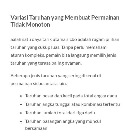
Variasi Taruhan yang Membuat Permainan
Tidak Monoton
Salah satu daya tarik utama sicbo adalah ragam pilihan
taruhan yang cukup luas. Tanpa perlu memahami
aturan kompleks, pemain bisa langsung memilih jenis
taruhan yang terasa paling nyaman.
Beberapa jenis taruhan yang sering dikenal di
permainan sicbo antara lain:
Taruhan besar dan kecil pada total angka dadu
Taruhan angka tunggal atau kombinasi tertentu
Taruhan jumlah total dari tiga dadu
Taruhan pasangan angka yang muncul
bersamaan