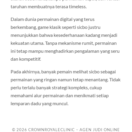
taruhan membuatnya terasa timeless.
Dalam dunia permainan digital yang terus
berkembang, game klasik seperti sicbo justru
menunjukkan bahwa kesederhanaan kadang menjadi
kekuatan utama. Tanpa mekanisme rumit, permainan
ini tetap mampu menghadirkan pengalaman yang seru
dan kompetitif.
Pada akhirnya, banyak pemain melihat sicbo sebagai
permainan yang ringan namun tetap menantang. Tidak
perlu terlalu banyak strategi kompleks, cukup
memahami alur permainan dan menikmati setiap
lemparan dadu yang muncul.
© 2026
CROWNROYALECLINIC – AGEN JUDI ONLINE