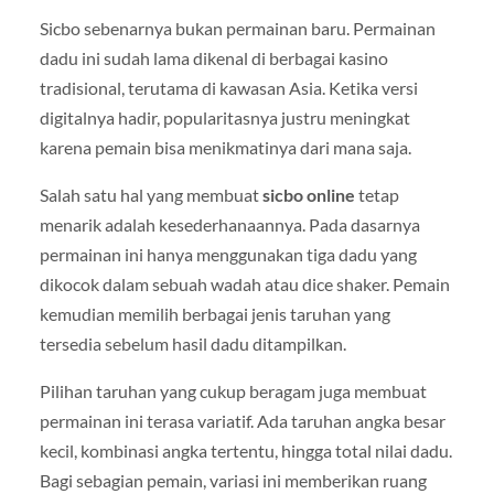
Sicbo sebenarnya bukan permainan baru. Permainan
dadu ini sudah lama dikenal di berbagai kasino
tradisional, terutama di kawasan Asia. Ketika versi
digitalnya hadir, popularitasnya justru meningkat
karena pemain bisa menikmatinya dari mana saja.
Salah satu hal yang membuat
sicbo online
tetap
menarik adalah kesederhanaannya. Pada dasarnya
permainan ini hanya menggunakan tiga dadu yang
dikocok dalam sebuah wadah atau dice shaker. Pemain
kemudian memilih berbagai jenis taruhan yang
tersedia sebelum hasil dadu ditampilkan.
Pilihan taruhan yang cukup beragam juga membuat
permainan ini terasa variatif. Ada taruhan angka besar
kecil, kombinasi angka tertentu, hingga total nilai dadu.
Bagi sebagian pemain, variasi ini memberikan ruang