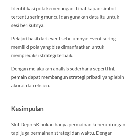
Identifikasi pola kemenangan: Lihat kapan simbol
tertentu sering muncul dan gunakan data itu untuk
sesi berikutnya.
Pelajari hasil dari event sebelumnya: Event sering
memiliki pola yang bisa dimanfaatkan untuk
memprediksi strategi terbaik.
Dengan melakukan analisis sederhana seperti ini,
pemain dapat membangun strategi pribadi yang lebih
akurat dan efisien.
Kesimpulan
Slot Depo 5K bukan hanya permainan keberuntungan,
tapi juga permainan strategi dan waktu. Dengan