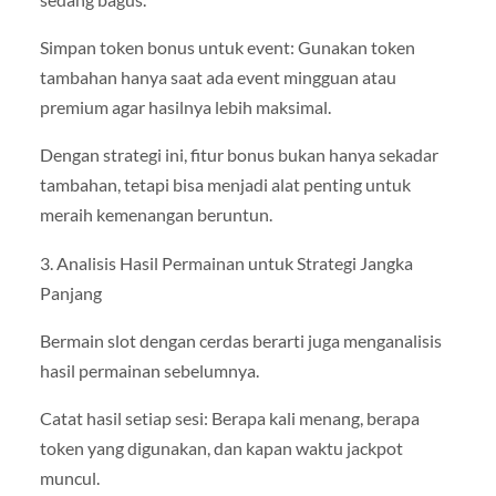
Simpan token bonus untuk event: Gunakan token
tambahan hanya saat ada event mingguan atau
premium agar hasilnya lebih maksimal.
Dengan strategi ini, fitur bonus bukan hanya sekadar
tambahan, tetapi bisa menjadi alat penting untuk
meraih kemenangan beruntun.
3. Analisis Hasil Permainan untuk Strategi Jangka
Panjang
Bermain slot dengan cerdas berarti juga menganalisis
hasil permainan sebelumnya.
Catat hasil setiap sesi: Berapa kali menang, berapa
token yang digunakan, dan kapan waktu jackpot
muncul.