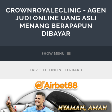
CROWNROYALECLINIC - AGEN
JUDI ONLINE UANG ASLI
MENANG BERAPAPUN
DIBAYAR
SHOW MENU
TAG:
SLOT ONLINE TERBARU