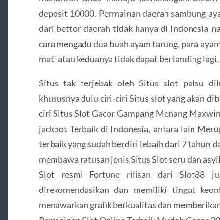
deposit 10000. Permainan daerah sambung ayam
dari bettor daerah tidak hanya di Indonesia 
cara mengadu dua buah ayam tarung, para ayam 
mati atau keduanya tidak dapat bertanding lagi.
Situs tak terjebak oleh Situs slot palsu d
khususnya dulu ciri-ciri Situs slot yang akan dib
ciri Situs Slot Gacor Gampang Menang Maxwin
jackpot Terbaik di Indonesia, antara lain Meru
terbaik yang sudah berdiri lebaih dari 7 tahun da
membawa ratusan jenis Situs Slot seru dan asy
Slot resmi Fortune rilisan dari Slot88 
direkomendasikan dan memiliki tingat keonli
menawarkan grafik berkualitas dan memberikan 