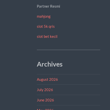
Partner Resmi
mahjong
slot 5k qris
slot bet kecil
Archives
August 2026
July 2026
June 2026