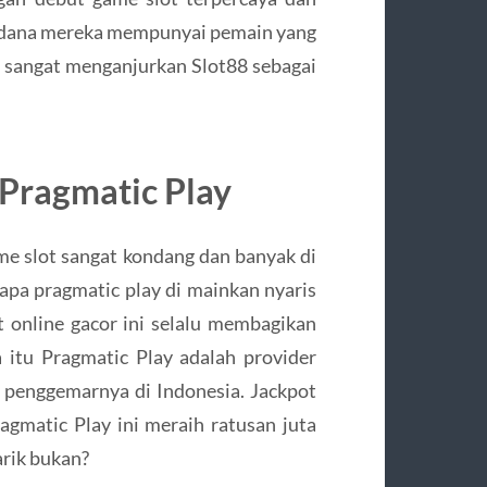
perdana mereka mempunyai pemain yang
8 sangat menganjurkan Slot88 sebagai
 Pragmatic Play
ame slot sangat kondang dan banyak di
apa pragmatic play di mainkan nyaris
t online gacor ini selalu membagikan
 itu Pragmatic Play adalah provider
i penggemarnya di Indonesia. Jackpot
agmatic Play ini meraih ratusan juta
arik bukan?