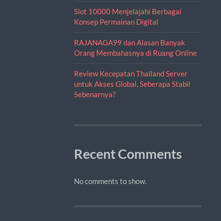
Slot 10000 Menjelajahi Berbagai
Konsep Permainan Digital
RAJANAGA99 dan Alasan Banyak
Orang Membahasnya di Ruang Online
Review Kecepatan Thailand Server
untuk Akses Global, Seberapa Stabil
Sebenarnya?
Recent Comments
No comments to show.