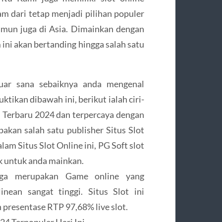
 dari tetap menjadi pilihan populer
namun juga di Asia. Dimainkan dengan
ini akan bertanding hingga salah satu
iluar sana sebaiknya anda mengenal
uktikan dibawah ini, berikut ialah ciri-
 Terbaru 2024 dan terpercaya dengan
pakan salah satu publisher Situs Slot
lam Situs Slot Online ini, PG Soft slot
ik untuk anda mainkan.
juga merupakan Game online yang
nean sangat tinggi. Situs Slot ini
presentase RTP 97,68% live slot.