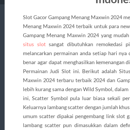
Slot Gacor Gampang Menang Maxwin 2024 men
Menang Maxwin 2024 terbaik untuk para newbi
Gampang Menang Maxwin 2024 yang mudah u
situs slot
sangat dibutuhkan remokedasi pi
melancarkan permainan anda setiap hari nya 
benar agar dapat menghasilkan kemenangan di 
Permainan Judi Slot ini. Berikut adalah Si
Maxwin 2024 terbaru terbaik 2024 dan Gamp
lebih kurang sama dengan Wild Symbol, dalam 
ini, Scatter Symbol pula luar biasa sekali p
Keluarnya lambang scatter dengan jumlah khu
umum scatter dipakai pengembang link slot ga
lambang scatter pun dimasukkan dalam defini