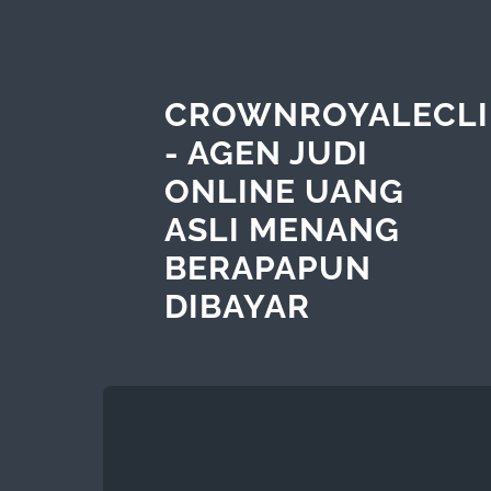
CROWNROYALECLI
- AGEN JUDI
ONLINE UANG
ASLI MENANG
BERAPAPUN
DIBAYAR