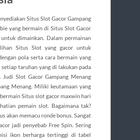
yediakan Situs Slot Gacor Gampang
e yang bermain di Situs Slot Gacor
ntuk dimainkan. Dalam permainan
lihan Situs Slot yang gacor untuk
dengan pola serta cara bermain yang
setiap taruhan yang di lakukan pada
tus Judi Slot Gacor Gampang Menang
ang Menang. Miliki keutamaan yang
bermain Situs slot gacor maxwin hari
erhatian pemain slot. Bagaimana tak?
sus akan memacu ronde bonus. Sangat
cor jadi penyebab Free Spin. Sering
si ikon berharga tertinggi di tabel