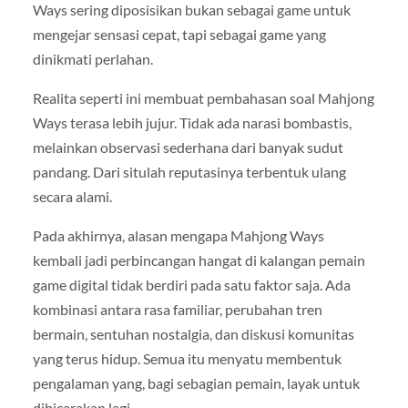
Ways sering diposisikan bukan sebagai game untuk
mengejar sensasi cepat, tapi sebagai game yang
dinikmati perlahan.
Realita seperti ini membuat pembahasan soal Mahjong
Ways terasa lebih jujur. Tidak ada narasi bombastis,
melainkan observasi sederhana dari banyak sudut
pandang. Dari situlah reputasinya terbentuk ulang
secara alami.
Pada akhirnya, alasan mengapa Mahjong Ways
kembali jadi perbincangan hangat di kalangan pemain
game digital tidak berdiri pada satu faktor saja. Ada
kombinasi antara rasa familiar, perubahan tren
bermain, sentuhan nostalgia, dan diskusi komunitas
yang terus hidup. Semua itu menyatu membentuk
pengalaman yang, bagi sebagian pemain, layak untuk
dibicarakan lagi.