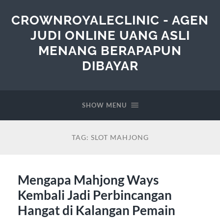
CROWNROYALECLINIC - AGEN
JUDI ONLINE UANG ASLI
MENANG BERAPAPUN
DIBAYAR
SHOW MENU
TAG:
SLOT MAHJONG
Mengapa Mahjong Ways
Kembali Jadi Perbincangan
Hangat di Kalangan Pemain