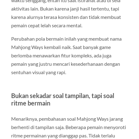
waktu senggang, entah itu saat istirahat atau di sela
aktivitas lain. Bukan karena janji hasil tertentu, tapi
karena alurnya terasa konsisten dan tidak membuat
pemain cepat lelah secara mental.
Perubahan pola bermain inilah yang membuat nama
Mahjong Ways kembali naik. Saat banyak game
berlomba menawarkan fitur kompleks, ada juga
pemain yang justru mencari kesederhanaan dengan
sentuhan visual yang rapi.
Bukan sekadar soal tampilan, tapi soal
ritme bermain
Menariknya, pembahasan soal Mahjong Ways jarang
berhenti di tampilan saja. Beberapa pemain menyoroti
ritme permainan yang dianggap pas. Tidak terlalu