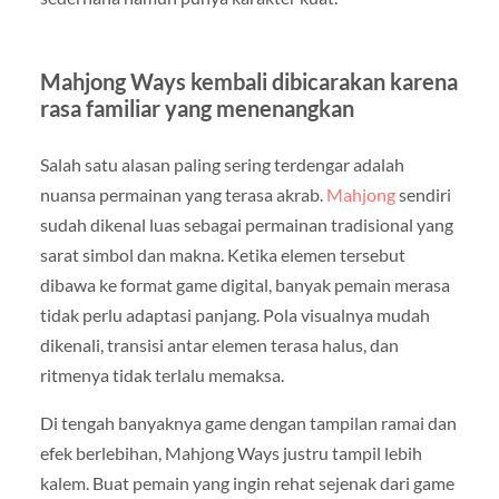
Mahjong Ways kembali dibicarakan karena
rasa familiar yang menenangkan
Salah satu alasan paling sering terdengar adalah
nuansa permainan yang terasa akrab.
Mahjong
sendiri
sudah dikenal luas sebagai permainan tradisional yang
sarat simbol dan makna. Ketika elemen tersebut
dibawa ke format game digital, banyak pemain merasa
tidak perlu adaptasi panjang. Pola visualnya mudah
dikenali, transisi antar elemen terasa halus, dan
ritmenya tidak terlalu memaksa.
Di tengah banyaknya game dengan tampilan ramai dan
efek berlebihan, Mahjong Ways justru tampil lebih
kalem. Buat pemain yang ingin rehat sejenak dari game