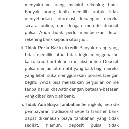
menyalurkan uang melalui rekening bank.
Banyak orang lebih memilih untuk tidak
menyebarkan informasi keuangan mereka
secara online, dan dengan metode deposit
pulsa, Anda tidak perlu memberikan detail
rekening bank kepada situs judi.
Tidak Perlu Kartu Kredit
Banyak orang yang
tidak memiliki atau tidak ingin menggunakan
kartu kredit untuk bertransaksi online. Deposit
pulsa menjadi alternatif yang baik bagi mereka
yang lebih suka menggunakan ponsel. Dengan
begitu, Anda bisa melakukan perjudian online
tanpa harus khawatir dengan batasan-batasan
yang diberikan oleh bank.
Tidak Ada Biaya Tambahan
Seringkali, metode
pembayaran tradisional seperti transfer bank
dapat dikenakan biaya tambahan yang tidak
sedikit. Namun, deposit pulsa tidak