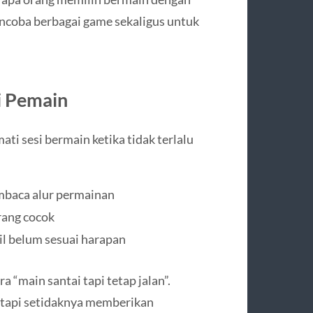
encoba berbagai game sekaligus untuk
i Pemain
ti sesi bermain ketika tidak terlalu
mbaca alur permainan
rang cocok
il belum sesuai harapan
a “main santai tapi tetap jalan”.
 tapi setidaknya memberikan