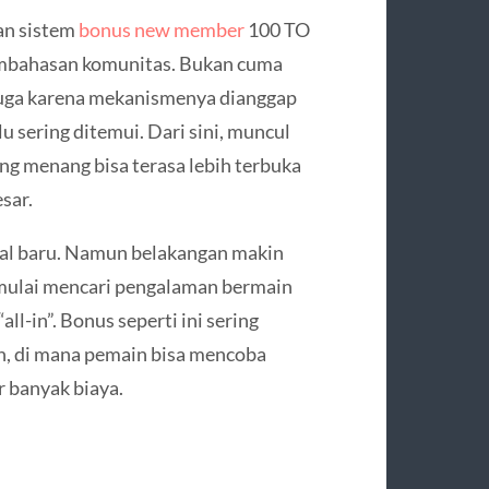
an sistem
bonus new member
100 TO
pembahasan komunitas. Bukan cuma
 juga karena mekanismenya dianggap
u sering ditemui. Dari sini, muncul
ng menang bisa terasa lebih terbuka
sar.
 hal baru. Namun belakangan makin
 mulai mencari pengalaman bermain
ll-in”. Bonus seperti ini sering
an, di mana pemain bisa mencoba
r banyak biaya.