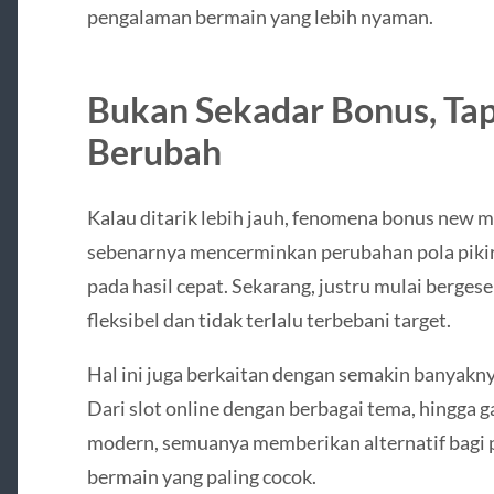
pengalaman bermain yang lebih nyaman.
Bukan Sekadar Bonus, Tap
Berubah
Kalau ditarik lebih jauh, fenomena bonus new 
sebenarnya mencerminkan perubahan pola pikir
pada hasil cepat. Sekarang, justru mulai berges
fleksibel dan tidak terlalu terbebani target.
Hal ini juga berkaitan dengan semakin banyakny
Dari slot online dengan berbagai tema, hingga g
modern, semuanya memberikan alternatif bagi
bermain yang paling cocok.