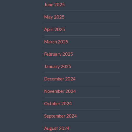
June 2025
May 2025
April 2025
March 2025
February 2025
January 2025
December 2024
November 2024
October 2024
September 2024
August 2024