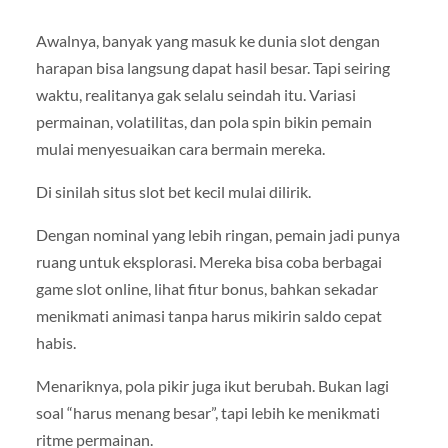
Awalnya, banyak yang masuk ke dunia slot dengan
harapan bisa langsung dapat hasil besar. Tapi seiring
waktu, realitanya gak selalu seindah itu. Variasi
permainan, volatilitas, dan pola spin bikin pemain
mulai menyesuaikan cara bermain mereka.
Di sinilah situs slot bet kecil mulai dilirik.
Dengan nominal yang lebih ringan, pemain jadi punya
ruang untuk eksplorasi. Mereka bisa coba berbagai
game slot online, lihat fitur bonus, bahkan sekadar
menikmati animasi tanpa harus mikirin saldo cepat
habis.
Menariknya, pola pikir juga ikut berubah. Bukan lagi
soal “harus menang besar”, tapi lebih ke menikmati
ritme permainan.