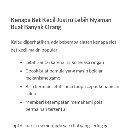
Kenapa Bet Kecil Justru Lebih Nyaman
Buat Banyak Orang
Kalau diperhatikan, ada beberapa alasan kenapa slot
bet kecil makin populer:
Lebih santai karena risiko terasa ringan
Cocok buat pemula yang masih belajar
mekanisme game
Bisa bermain lebih lama tanpa cepat kehabisan
saldo
Memberi kesempatan memahami pola
permainan tertentu
Tapi di luar itu semua, ada satu hal yang sering gak