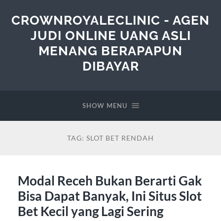
CROWNROYALECLINIC - AGEN
JUDI ONLINE UANG ASLI
MENANG BERAPAPUN
DIBAYAR
SHOW MENU
TAG:
SLOT BET RENDAH
Modal Receh Bukan Berarti Gak
Bisa Dapat Banyak, Ini Situs Slot
Bet Kecil yang Lagi Sering