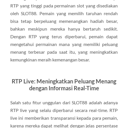
RTP yang tinggi pada permainan slot yang disediakan
oleh SLOT88. Pemain yang memilih taruhan rendah
bisa tetap berpeluang memenangkan hadiah besar,
bahkan meskipun mereka hanya bertaruh sedikit.
Dengan RTP yang terus diperbarui, pemain dapat
mengetahui permainan mana yang memiliki peluang
menang terbesar pada saat itu, yang meningkatkan
kemungkinan meraih kemenangan besar.
RTP Live: Meningkatkan Peluang Menang
dengan Informasi Real-Time
Salah satu fitur unggulan dari SLOT88 adalah adanya
RTP live yang selalu diperbarui secara real-time. RTP
live ini memberikan transparansi kepada para pemain,
karena mereka dapat melihat dengan jelas persentase