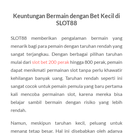
Keuntungan Bermain dengan Bet Kecil di
SLOT88
SLOT88 memberikan pengalaman bermain yang
menarik bagi para pemain dengan taruhan rendah yang
sangat terjangkau. Dengan berbagai pilihan taruhan
mulai dari
slot bet 200 perak
hingga 800 perak, pemain
dapat menikmati permainan slot tanpa perlu khawatir
kehilangan banyak uang. Taruhan rendah seperti ini
sangat cocok untuk pemain pemula yang baru pertama
kali mencoba permainan slot, karena mereka bisa
belajar sambil bermain dengan risiko yang lebih
rendah.
Namun, meskipun taruhan kecil, peluang untuk
menang tetap besar. Hal ini disebabkan oleh adanya