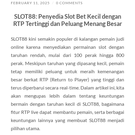
FEBRUARY 11, 2025
/
0 COMMENTS
SLOT88: Penyedia Slot Bet Kecil dengan
RTP Tertinggi dan Peluang Menang Besar
SLOT88 kini semakin populer di kalangan pemain judi
online karena menyediakan permainan slot dengan
taruhan rendah, mulai dari 100 perak hingga 800
perak. Meskipun taruhan yang dipasang kecil, pemain
tetap memiliki peluang untuk meraih kemenangan
besar berkat RTP (Return to Player) yang tinggi dan
terus diperbarui secara real-time. Dalam artikel ini, kita
akan mengupas lebih dalam tentang keuntungan
bermain dengan taruhan kecil di SLOT88, bagaimana
fitur RTP live dapat membantu pemain, serta berbagai
keuntungan lainnya yang membuat SLOT88 menjadi
pilihan utama.