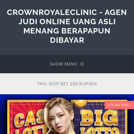
CROWNROYALECLINIC - AGEN
JUDI ONLINE UANG ASLI
MENANG BERAPAPUN
DIBAYAR
SHOW MENU
TAG:
SLOT BET 200 RUPIAH
STICKY POST