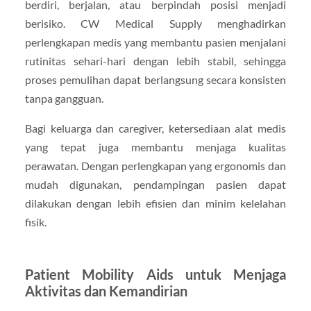
berdiri, berjalan, atau berpindah posisi menjadi
berisiko. CW Medical Supply menghadirkan
perlengkapan medis yang membantu pasien menjalani
rutinitas sehari-hari dengan lebih stabil, sehingga
proses pemulihan dapat berlangsung secara konsisten
tanpa gangguan.
Bagi keluarga dan caregiver, ketersediaan alat medis
yang tepat juga membantu menjaga kualitas
perawatan. Dengan perlengkapan yang ergonomis dan
mudah digunakan, pendampingan pasien dapat
dilakukan dengan lebih efisien dan minim kelelahan
fisik.
Patient Mobility Aids untuk Menjaga
Aktivitas dan Kemandirian