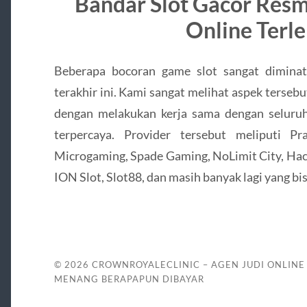
Bandar Slot Gacor Resm
Online Terl
Beberapa bocoran game slot sangat diminat
terakhir ini. Kami sangat melihat aspek terseb
dengan melakukan kerja sama dengan seluruh
terpercaya. Provider tersebut meliputi P
Microgaming, Spade Gaming, NoLimit City, Hac
ION Slot, Slot88, dan masih banyak lagi yang bi
© 2026
CROWNROYALECLINIC – AGEN JUDI ONLINE
MENANG BERAPAPUN DIBAYAR