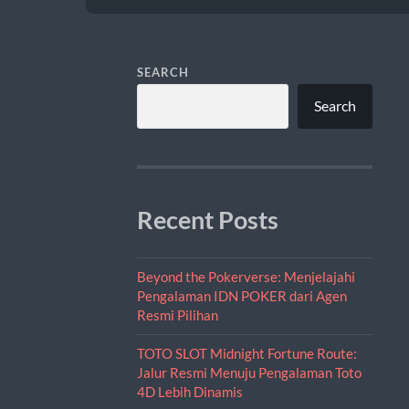
SEARCH
Search
Recent Posts
Beyond the Pokerverse: Menjelajahi
Pengalaman IDN POKER dari Agen
Resmi Pilihan
TOTO SLOT Midnight Fortune Route:
Jalur Resmi Menuju Pengalaman Toto
4D Lebih Dinamis