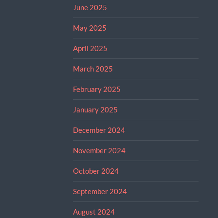
June 2025
May 2025
April 2025
March 2025
February 2025
January 2025
December 2024
November 2024
October 2024
September 2024
August 2024