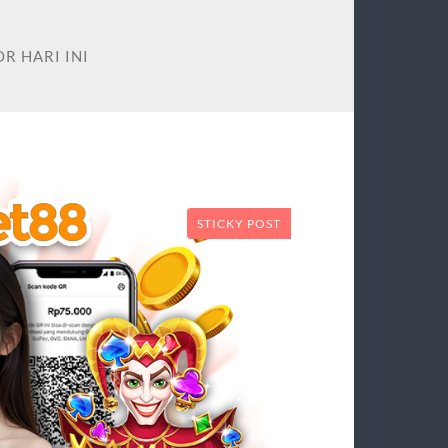
R HARI INI
STICKY POST