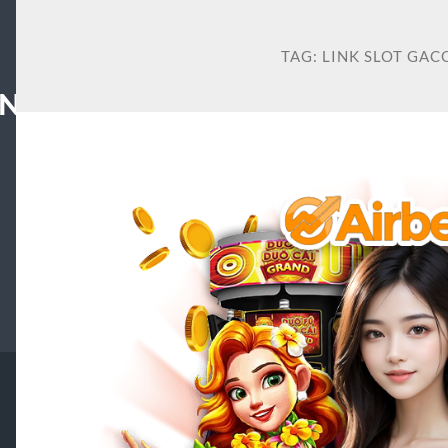
TAG:
LINK SLOT GACO
NIC