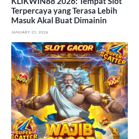
KLIKWIN88 2026: Tempat Slot
Terpercaya yang Terasa Lebih
Masuk Akal Buat Dimainin
JANUARY 25, 2026