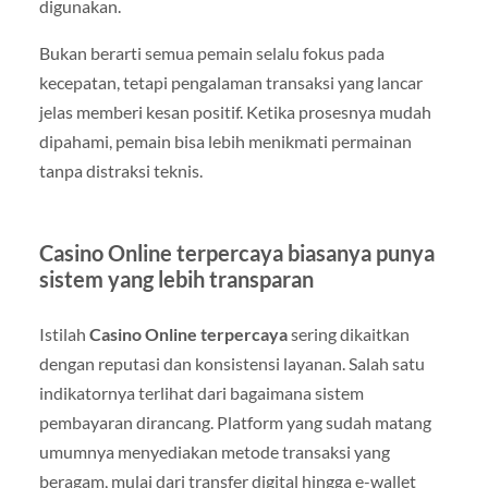
digunakan.
Bukan berarti semua pemain selalu fokus pada
kecepatan, tetapi pengalaman transaksi yang lancar
jelas memberi kesan positif. Ketika prosesnya mudah
dipahami, pemain bisa lebih menikmati permainan
tanpa distraksi teknis.
Casino Online terpercaya biasanya punya
sistem yang lebih transparan
Istilah
Casino Online terpercaya
sering dikaitkan
dengan reputasi dan konsistensi layanan. Salah satu
indikatornya terlihat dari bagaimana sistem
pembayaran dirancang. Platform yang sudah matang
umumnya menyediakan metode transaksi yang
beragam, mulai dari transfer digital hingga e-wallet