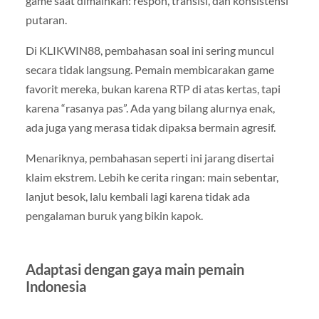
game saat dimainkan: respon, transisi, dan konsistensi
putaran.
Di KLIKWIN88, pembahasan soal ini sering muncul
secara tidak langsung. Pemain membicarakan game
favorit mereka, bukan karena RTP di atas kertas, tapi
karena “rasanya pas”. Ada yang bilang alurnya enak,
ada juga yang merasa tidak dipaksa bermain agresif.
Menariknya, pembahasan seperti ini jarang disertai
klaim ekstrem. Lebih ke cerita ringan: main sebentar,
lanjut besok, lalu kembali lagi karena tidak ada
pengalaman buruk yang bikin kapok.
Adaptasi dengan gaya main pemain
Indonesia