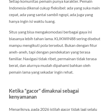
Setiap komunitas pemain punya karakter. Pemain
Indonesia dikenal cukup fleksibel: ada yang suka main
cepat, ada yang santai sambil ngopi, ada juga yang
hanya ingin isi waktu luang.
Situs yang bisa mengakomodasi berbagai gaya ini
biasanya lebih tahan lama. KLIKWIN88 sering disebut
mampu mengikuti pola tersebut. Bukan dengan fitur
aneh-aneh, tapi dengan pendekatan yang terasa
familiar. Navigasi tidak ribet, permainan tidak terasa
berat, dan alurnya mudah dipahami bahkan oleh
pemain lama yang sekadar ingin rehat.
Ketika “gacor” dimaknai sebagai
kenyamanan
Menariknya, pada 2026 istilah gacor tidak lagi selalu