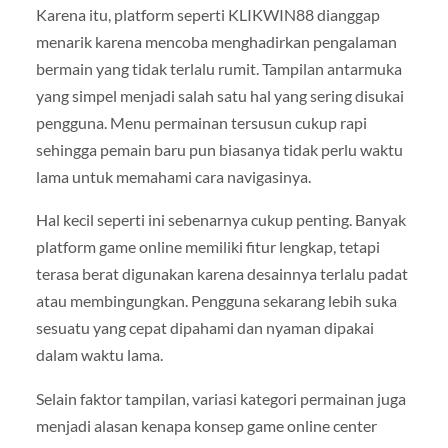
Karena itu, platform seperti KLIKWIN88 dianggap
menarik karena mencoba menghadirkan pengalaman
bermain yang tidak terlalu rumit. Tampilan antarmuka
yang simpel menjadi salah satu hal yang sering disukai
pengguna. Menu permainan tersusun cukup rapi
sehingga pemain baru pun biasanya tidak perlu waktu
lama untuk memahami cara navigasinya.
Hal kecil seperti ini sebenarnya cukup penting. Banyak
platform game online memiliki fitur lengkap, tetapi
terasa berat digunakan karena desainnya terlalu padat
atau membingungkan. Pengguna sekarang lebih suka
sesuatu yang cepat dipahami dan nyaman dipakai
dalam waktu lama.
Selain faktor tampilan, variasi kategori permainan juga
menjadi alasan kenapa konsep game online center