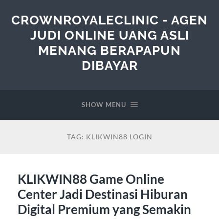
CROWNROYALECLINIC - AGEN
JUDI ONLINE UANG ASLI
MENANG BERAPAPUN
DIBAYAR
SHOW MENU
TAG:
KLIKWIN88 LOGIN
KLIKWIN88 Game Online
Center Jadi Destinasi Hiburan
Digital Premium yang Semakin