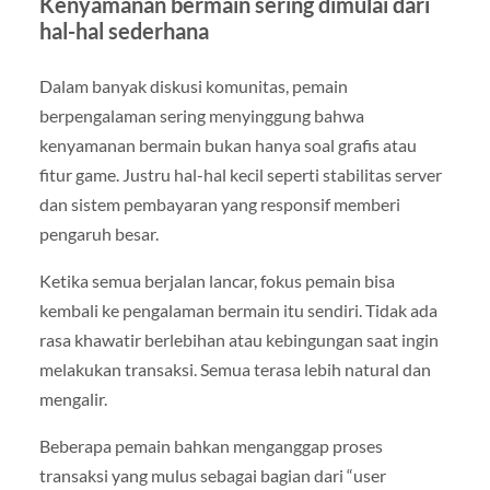
Kenyamanan bermain sering dimulai dari
hal-hal sederhana
Dalam banyak diskusi komunitas, pemain
berpengalaman sering menyinggung bahwa
kenyamanan bermain bukan hanya soal grafis atau
fitur game. Justru hal-hal kecil seperti stabilitas server
dan sistem pembayaran yang responsif memberi
pengaruh besar.
Ketika semua berjalan lancar, fokus pemain bisa
kembali ke pengalaman bermain itu sendiri. Tidak ada
rasa khawatir berlebihan atau kebingungan saat ingin
melakukan transaksi. Semua terasa lebih natural dan
mengalir.
Beberapa pemain bahkan menganggap proses
transaksi yang mulus sebagai bagian dari “user