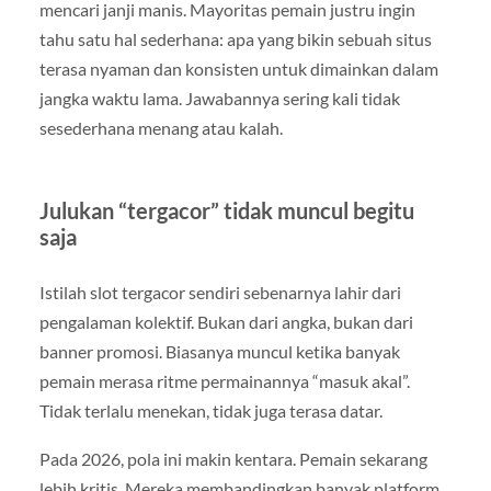
mencari janji manis. Mayoritas pemain justru ingin
tahu satu hal sederhana: apa yang bikin sebuah situs
terasa nyaman dan konsisten untuk dimainkan dalam
jangka waktu lama. Jawabannya sering kali tidak
sesederhana menang atau kalah.
Julukan “tergacor” tidak muncul begitu
saja
Istilah slot tergacor sendiri sebenarnya lahir dari
pengalaman kolektif. Bukan dari angka, bukan dari
banner promosi. Biasanya muncul ketika banyak
pemain merasa ritme permainannya “masuk akal”.
Tidak terlalu menekan, tidak juga terasa datar.
Pada 2026, pola ini makin kentara. Pemain sekarang
lebih kritis. Mereka membandingkan banyak platform,