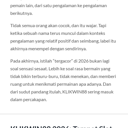
pemain lain, dari satu pengalaman ke pengalaman
berikutnya.
Tidak semua orang akan cocok, dan itu wajar. Tapi
ketika sebuah nama terus muncul dalam konteks
pengalaman yang relatif positif dan seimbang, label itu
akhirnya menempel dengan sendirinya.
Pada akhirnya, istilah “tergacor” di 2026 bukan lagi
soal sensasi sesaat. Lebih ke soal rasa bermain yang
tidak bikin terburu-buru, tidak menekan, dan memberi
ruang untuk menikmati permainan apa adanya. Dan
dari sudut pandang itulah, KLIKWIN88 sering masuk
dalam percakapan.