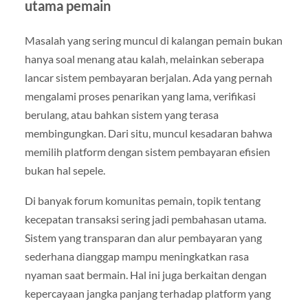
utama pemain
Masalah yang sering muncul di kalangan pemain bukan
hanya soal menang atau kalah, melainkan seberapa
lancar sistem pembayaran berjalan. Ada yang pernah
mengalami proses penarikan yang lama, verifikasi
berulang, atau bahkan sistem yang terasa
membingungkan. Dari situ, muncul kesadaran bahwa
memilih platform dengan sistem pembayaran efisien
bukan hal sepele.
Di banyak forum komunitas pemain, topik tentang
kecepatan transaksi sering jadi pembahasan utama.
Sistem yang transparan dan alur pembayaran yang
sederhana dianggap mampu meningkatkan rasa
nyaman saat bermain. Hal ini juga berkaitan dengan
kepercayaan jangka panjang terhadap platform yang