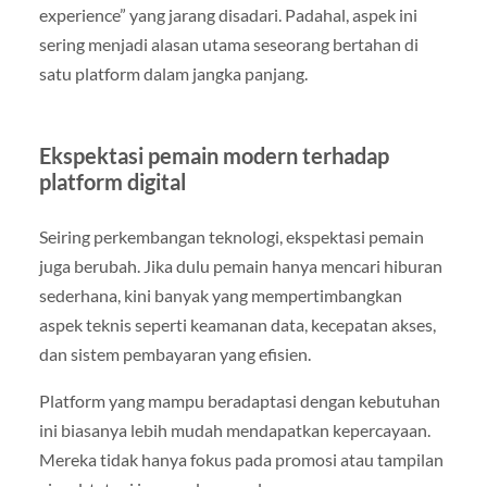
experience” yang jarang disadari. Padahal, aspek ini
sering menjadi alasan utama seseorang bertahan di
satu platform dalam jangka panjang.
Ekspektasi pemain modern terhadap
platform digital
Seiring perkembangan teknologi, ekspektasi pemain
juga berubah. Jika dulu pemain hanya mencari hiburan
sederhana, kini banyak yang mempertimbangkan
aspek teknis seperti keamanan data, kecepatan akses,
dan sistem pembayaran yang efisien.
Platform yang mampu beradaptasi dengan kebutuhan
ini biasanya lebih mudah mendapatkan kepercayaan.
Mereka tidak hanya fokus pada promosi atau tampilan