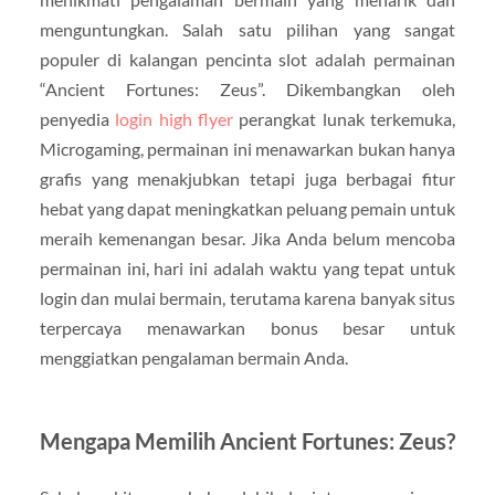
menguntungkan. Salah satu pilihan yang sangat
populer di kalangan pencinta slot adalah permainan
“Ancient Fortunes: Zeus”. Dikembangkan oleh
penyedia
login high flyer
perangkat lunak terkemuka,
Microgaming, permainan ini menawarkan bukan hanya
grafis yang menakjubkan tetapi juga berbagai fitur
hebat yang dapat meningkatkan peluang pemain untuk
meraih kemenangan besar. Jika Anda belum mencoba
permainan ini, hari ini adalah waktu yang tepat untuk
login dan mulai bermain, terutama karena banyak situs
terpercaya menawarkan bonus besar untuk
menggiatkan pengalaman bermain Anda.
Mengapa Memilih Ancient Fortunes: Zeus?