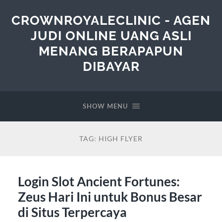
CROWNROYALECLINIC - AGEN
JUDI ONLINE UANG ASLI
MENANG BERAPAPUN
DIBAYAR
SHOW MENU
TAG:
HIGH FLYER
Login Slot Ancient Fortunes:
Zeus Hari Ini untuk Bonus Besar
di Situs Terpercaya