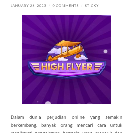
JANUARY 26, 2025
/
0 COMMENTS
/
STICKY
Dalam dunia perjudian online yang semakin
berkembang, banyak orang mencari cara untuk
menikmati pengalaman bermain yang menarik dan