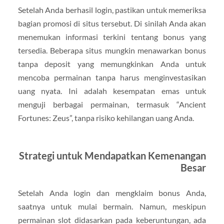
Setelah Anda berhasil login, pastikan untuk memeriksa
bagian promosi di situs tersebut. Di sinilah Anda akan
menemukan informasi terkini tentang bonus yang
tersedia. Beberapa situs mungkin menawarkan bonus
tanpa deposit yang memungkinkan Anda untuk
mencoba permainan tanpa harus menginvestasikan
uang nyata. Ini adalah kesempatan emas untuk
menguji berbagai permainan, termasuk “Ancient
Fortunes: Zeus”, tanpa risiko kehilangan uang Anda.
Strategi untuk Mendapatkan Kemenangan
Besar
Setelah Anda login dan mengklaim bonus Anda,
saatnya untuk mulai bermain. Namun, meskipun
permainan slot didasarkan pada keberuntungan, ada