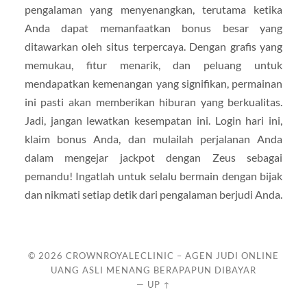
pengalaman yang menyenangkan, terutama ketika
Anda dapat memanfaatkan bonus besar yang
ditawarkan oleh situs terpercaya. Dengan grafis yang
memukau, fitur menarik, dan peluang untuk
mendapatkan kemenangan yang signifikan, permainan
ini pasti akan memberikan hiburan yang berkualitas.
Jadi, jangan lewatkan kesempatan ini. Login hari ini,
klaim bonus Anda, dan mulailah perjalanan Anda
dalam mengejar jackpot dengan Zeus sebagai
pemandu! Ingatlah untuk selalu bermain dengan bijak
dan nikmati setiap detik dari pengalaman berjudi Anda.
© 2026
CROWNROYALECLINIC – AGEN JUDI ONLINE
UANG ASLI MENANG BERAPAPUN DIBAYAR
—
UP ↑