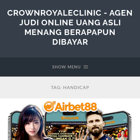
CROWNROYALECLINIC - AGEN
JUDI ONLINE UANG ASLI
MENANG BERAPAPUN
DIBAYAR
SHOW MENU
TAG:
HANDICAP