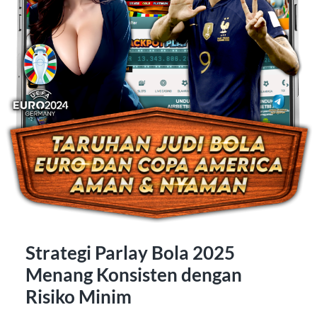
Strategi Parlay Bola 2025
Menang Konsisten dengan
Risiko Minim