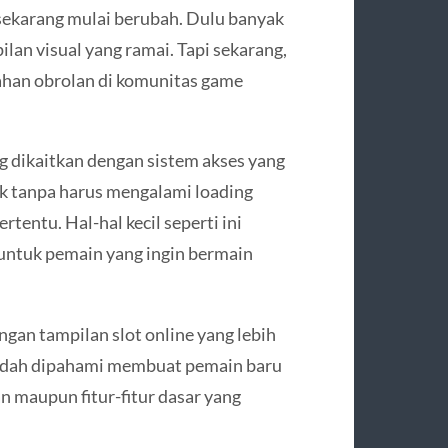
 sekarang mulai berubah. Dulu banyak
lan visual yang ramai. Tapi sekarang,
bahan obrolan di komunitas game
 dikaitkan dengan sistem akses yang
uk tanpa harus mengalami loading
rtentu. Hal-hal kecil seperti ini
 untuk pemain yang ingin bermain
ngan tampilan slot online yang lebih
udah dipahami membuat pemain baru
n maupun fitur-fitur dasar yang