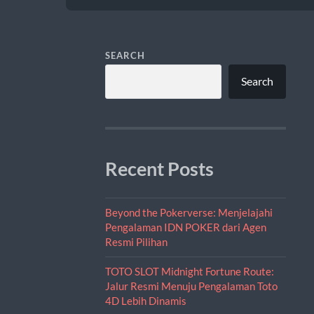
SEARCH
Search
Recent Posts
Beyond the Pokerverse: Menjelajahi
Pengalaman IDN POKER dari Agen
Resmi Pilihan
TOTO SLOT Midnight Fortune Route:
Jalur Resmi Menuju Pengalaman Toto
4D Lebih Dinamis