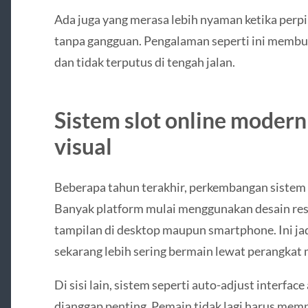
Ada juga yang merasa lebih nyaman ketika perp
tanpa gangguan. Pengalaman seperti ini membuat
dan tidak terputus di tengah jalan.
Sistem slot online moder
visual
Beberapa tahun terakhir, perkembangan sistem 
Banyak platform mulai menggunakan desain res
tampilan di desktop maupun smartphone. Ini jad
sekarang lebih sering bermain lewat perangkat 
Di sisi lain, sistem seperti auto-adjust interfac
dianggap penting. Pemain tidak lagi harus mem