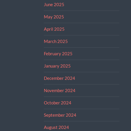
June 2025
May 2025
April 2025
March 2025
February 2025
January 2025
December 2024
November 2024
October 2024
September 2024
August 2024