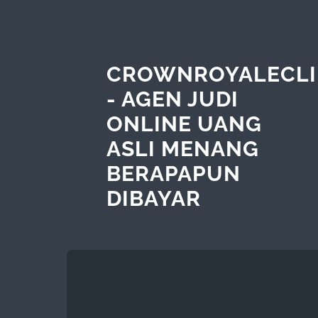
CROWNROYALECLI
- AGEN JUDI
ONLINE UANG
ASLI MENANG
BERAPAPUN
DIBAYAR