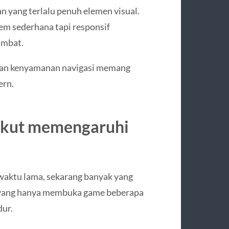
n yang terlalu penuh elemen visual.
em sederhana tapi responsif
ambat.
s dan kenyamanan navigasi memang
ern.
ikut memengaruhi
waktu lama, sekarang banyak yang
da yang hanya membuka game beberapa
dur.