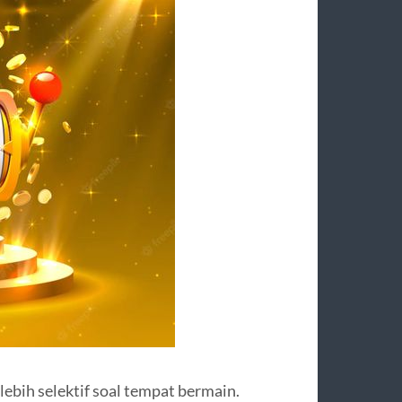
lebih selektif soal tempat bermain.