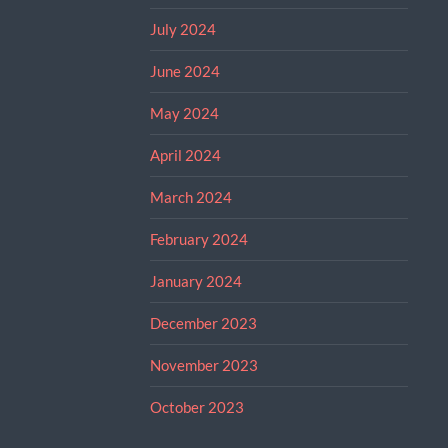
July 2024
June 2024
May 2024
April 2024
March 2024
February 2024
January 2024
December 2023
November 2023
October 2023