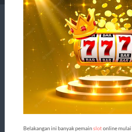
Belakangan ini banyak pemain
slot
online mulai 