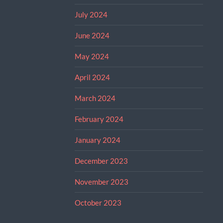
July 2024
June 2024
May 2024
April 2024
March 2024
February 2024
January 2024
December 2023
November 2023
October 2023