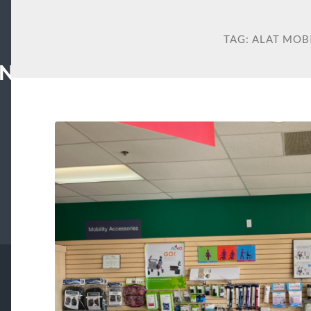
TAG:
ALAT MOB
NIC