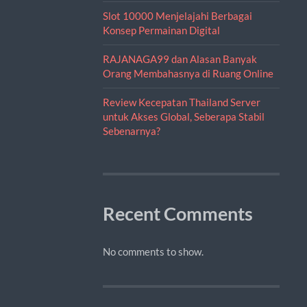
Slot 10000 Menjelajahi Berbagai
Konsep Permainan Digital
RAJANAGA99 dan Alasan Banyak
Orang Membahasnya di Ruang Online
Review Kecepatan Thailand Server
untuk Akses Global, Seberapa Stabil
Sebenarnya?
Recent Comments
No comments to show.