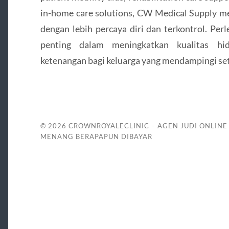
in-home care solutions, CW Medical Supply m
dengan lebih percaya diri dan terkontrol. Pe
penting dalam meningkatkan kualitas hi
ketenangan bagi keluarga yang mendampingi se
© 2026
CROWNROYALECLINIC – AGEN JUDI ONLINE
MENANG BERAPAPUN DIBAYAR