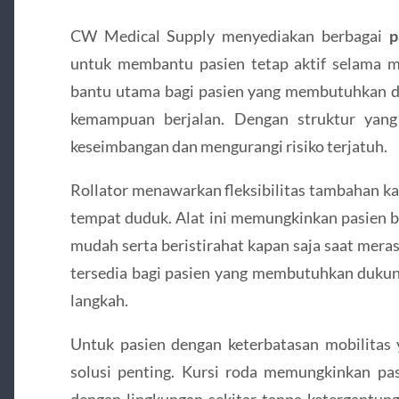
CW Medical Supply menyediakan berbagai
p
untuk membantu pasien tetap aktif selama m
bantu utama bagi pasien yang membutuhkan d
kemampuan berjalan. Dengan struktur yang
keseimbangan dan mengurangi risiko terjatuh.
Rollator menawarkan fleksibilitas tambahan ka
tempat duduk. Alat ini memungkinkan pasien b
mudah serta beristirahat kapan saja saat meras
tersedia bagi pasien yang membutuhkan dukun
langkah.
Untuk pasien dengan keterbatasan mobilitas y
solusi penting. Kursi roda memungkinkan pas