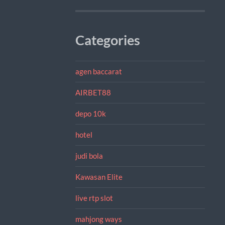
Categories
agen baccarat
AIRBET88
depo 10k
hotel
judi bola
Kawasan Elite
live rtp slot
mahjong ways