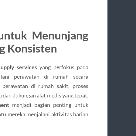
untuk Menunjang
g Konsisten
supply services
yang berfokus pada
lani perawatan di rumah secara
n perawatan di rumah sakit, proses
dan dukungan alat medis yang tepat.
ment
menjadi bagian penting untuk
u mereka menjalani aktivitas harian