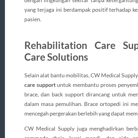
dengan lingkungan sekitar tanpa ketergantung
yang terjaga ini berdampak positif terhadap k
pasien.
Rehabilitation Care S
Care Solutions
Selain alat bantu mobilitas, CW Medical Supp
care support
untuk membantu proses penyembuh
brace, dan back support dirancang untuk men
dalam masa pemulihan. Brace ortopedi ini me
mencegah pergerakan berlebih yang dapat me
CW Medical Supply juga menghadirkan ber