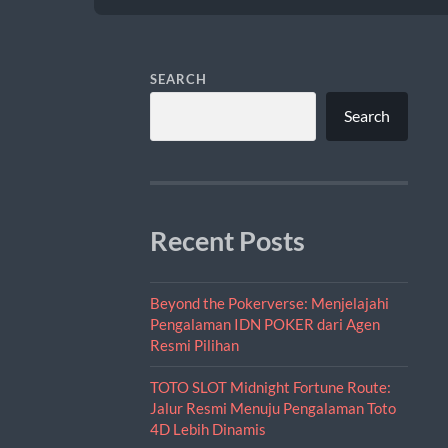
SEARCH
Search
Recent Posts
Beyond the Pokerverse: Menjelajahi
Pengalaman IDN POKER dari Agen
Resmi Pilihan
TOTO SLOT Midnight Fortune Route:
Jalur Resmi Menuju Pengalaman Toto
4D Lebih Dinamis