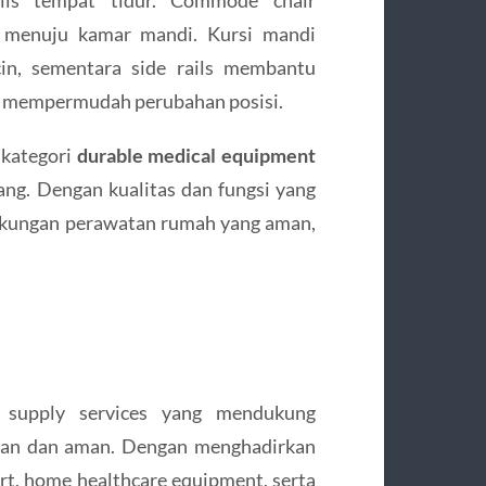
ils tempat tidur. Commode chair
n menuju kamar mandi. Kursi mandi
in, sementara side rails membantu
an mempermudah perubahan posisi.
 kategori
durable medical equipment
ng. Dengan kualitas dan fungsi yang
ngkungan perawatan rumah yang aman,
supply services yang mendukung
utan dan aman. Dengan menghadirkan
port, home healthcare equipment, serta