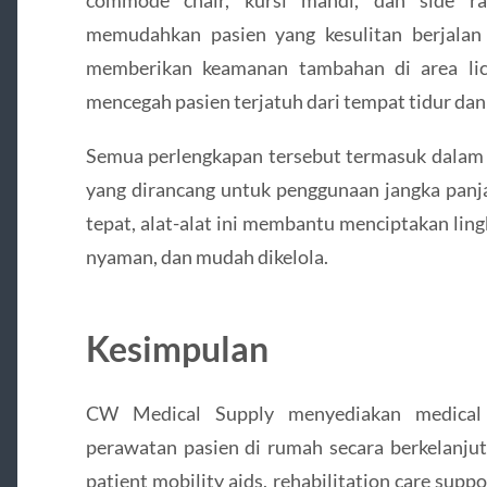
commode chair, kursi mandi, dan side ra
memudahkan pasien yang kesulitan berjala
memberikan keamanan tambahan di area lic
mencegah pasien terjatuh dari tempat tidur d
Semua perlengkapan tersebut termasuk dalam
yang dirancang untuk penggunaan jangka panja
tepat, alat-alat ini membantu menciptakan li
nyaman, dan mudah dikelola.
Kesimpulan
CW Medical Supply menyediakan medical 
perawatan pasien di rumah secara berkelanj
patient mobility aids, rehabilitation care sup