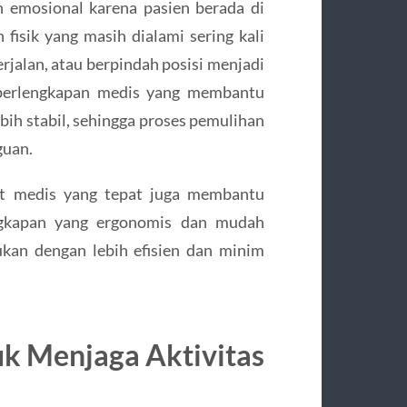
emosional karena pasien berada di
 fisik yang masih dialami sering kali
erjalan, atau berpindah posisi menjadi
 perlengkapan medis yang membantu
ebih stabil, sehingga proses pemulihan
guan.
lat medis yang tepat juga membantu
ngkapan yang ergonomis dan mudah
kan dengan lebih efisien dan minim
uk Menjaga Aktivitas